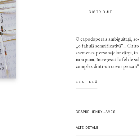
DISTRIBUIE
O capodoperă a ambiguităţii, so
„o fabulă semnificativă“... Cititor
asemenea personajelor cărţii, în 
naraţiunii, întreţesut la fel de 
complex dintr-un covor persan“.
există o pistă, martori, indicii c
care adâncesc şi mai mult mister
CONTINUĂ
scriitor să scrie? Care e Ideea, 
sale literare? Poate că, la capă
emoţiilor umane, dorinţelor nemărt
enigma se va dovedi impenetrabi
DESPRE HENRY JAMES
ALTE DETALII