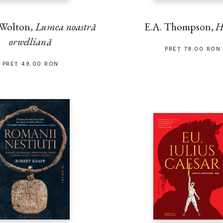
 Wolton,
Lumea noastră
E.A. Thompson,
H
orwelliană
PREȚ 79.00 RON
PREȚ 49.00 RON