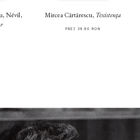
, Névil,
Mircea Cărtărescu,
Texistența
ar
PREȚ 39.90 RON