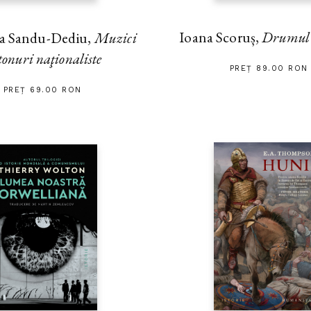
Ioana Scoruș,
Drumul s
na Sandu-Dediu,
Muzici
tonuri naţionaliste
PREȚ 89.00 RON
PREȚ 69.00 RON