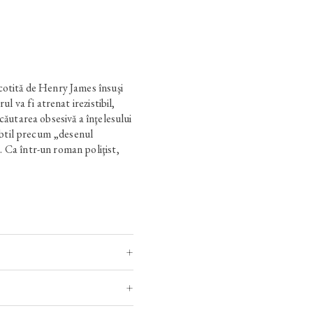
cotită de Henry James însuşi
ul va fi atrenat irezistibil,
căutarea obsesivă a înţelesului
subtil precum „desenul
 Ca într-un roman poliţist,
are trebuie descifrate, morţi
ul. Ce-l motivează pe un
„planul superb“ al construcţiei
tul drumului prin meandrele
urisite şi relaţiei cu celălalt,
lă.