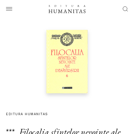
EDITURA HUMANITAS
***
,
Filocalia sfintelor nevointe ale