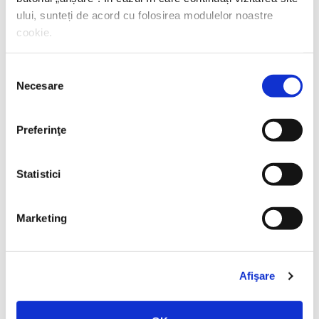
ului, sunteți de acord cu folosirea modulelor noastre
cookie.
Selecția
Necesare
consimțământului
Preferinţe
Statistici
Marketing
***,
Biblia după textul ebraic. 1 şi 2 Samuel
Afişare
PREȚ 94.09 RON