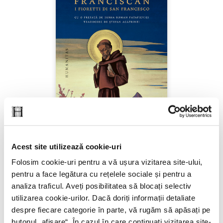
Acest site utilizează cookie-uri
***,
Patericul franciscan
Folosim cookie-uri pentru a vă ușura vizitarea site-ului,
pentru a face legătura cu rețelele sociale și pentru a
PREȚ 63.32 RON
analiza traficul. Aveți posibilitatea să blocați selectiv
utilizarea cookie-urilor. Dacă doriți informații detaliate
despre fiecare categorie în parte, vă rugăm să apăsați pe
butonul „
afișare
“. În cazul în care continuați vizitarea site-