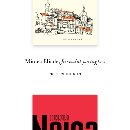
cartea cea mai poetică a lui Kazantzakis, unde regăsim, în efigia
creaţiei literare, chipul etern a două ţări şi două universuri –
Japonia, o «Afrodită orientală», şi China, «ţestoasa
naţiunilor».“ — ELENA LAZĂR
„După romanele
Zorba Grecul
,
Hristos răstignit din nou
,
Ultima
ispită a lui Hristos
şi
Fratricizii
, memorialistica reprezintă
partea cea mai valoroasă a operei lui Kazantzakis şi se bucură de
aceeaşi celebritate. Kazantzakis nu e un călător de rând. El este
călătorul filozof căruia locurile văzute, oamenii, creaţiile lor,
Mircea Eliade,
Jurnalul portughez
istoria lor, credinţele şi obiceiurile lor îi trezesc reflecţii adânci
asupra existenţei şi destinului omenesc, reflecţii care prin
PREȚ 79.00 RON
frumuseţea exprimării aprind sufletul cititorului, iar prin
îndrăzneala lor îi stârnesc mintea către meditaţii rodnice –
spirituale, morale şi estetice.“ — ION DIACONESCU