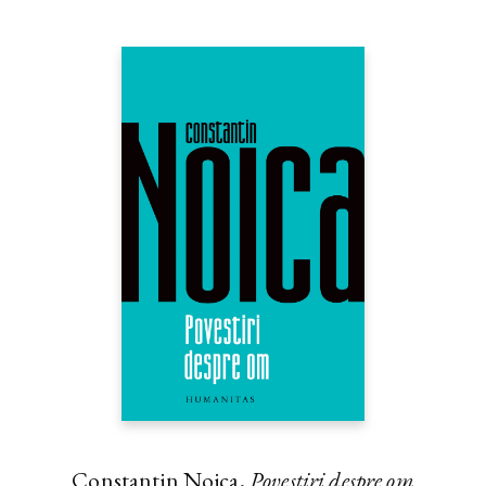
Constantin Noica,
Povestiri despre om