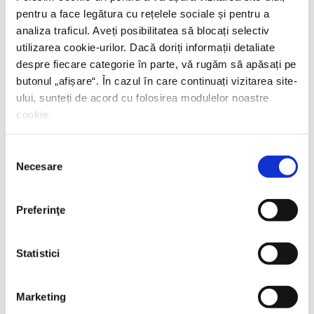
pentru a face legătura cu rețelele sociale și pentru a
analiza traficul. Aveți posibilitatea să blocați selectiv
utilizarea cookie-urilor. Dacă doriți informații detaliate
despre fiecare categorie în parte, vă rugăm să apăsați pe
butonul „
afișare
“. În cazul în care continuați vizitarea site-
ului, sunteți de acord cu folosirea modulelor noastre
cookie.
Selecția
Necesare
consimțământului
Preferinţe
Statistici
Marketing