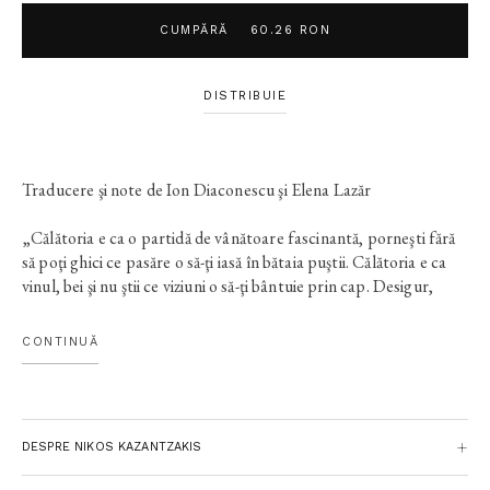
CUMPĂRĂ
60.26 RON
DISTRIBUIE
Traducere şi note de Ion Diaconescu şi Elena Lazăr
„Călătoria e ca o partidă de vânătoare fascinantă, porneşti fără
să poţi ghici ce pasăre o să-ţi iasă în bătaia puştii. Călătoria e ca
vinul, bei şi nu ştii ce viziuni o să-ţi bântuie prin cap. Desigur,
călătorind găseşti mereu ceea ce porţi în tine. Cei ce suferă şi
iubesc dialoghează într-o comuniune tainică cu peisajul pe care-l
CONTINUĂ
văd, cu oamenii pe care-i întâlnesc, cu întâmplările pe care le
aleg. De aceea orice călător adevărat creează, întotdeauna, ţara
pe care o vizitează. Patru ţări imense stau astăzi faţă-n faţă:
China, Rusia Sovietică, America şi Japonia. Aici, în Pacific, se va
DESPRE NIKOS KAZANTZAKIS
juca marele joc, viitorul război. Vai şi-amar de cei învinşi, poate şi
de învingători! Marea ispravă pe care trebuie s-o împlinească nu