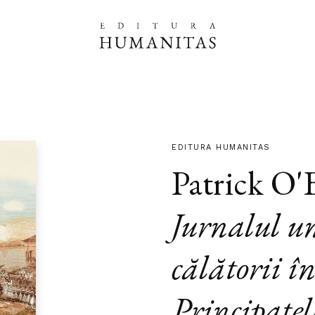
EDITURA HUMANITAS
Patrick O'
Jurnalul u
călătorii î
Principatel