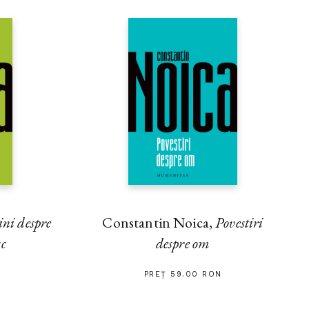
au foarte încet. Pe mal, nişte
le lungi ca nişte canoe, iar
umătate despuiaţi. Am zărit
ani lucrând din greu pe câmp, în
moară. Toate acestea contrastau
ri de război. În apropierea
ână-n dinţi, se plimbau
zidului cu şanţuri de apărare
ntul se vedea temuta artilerie.
pra tuturor – deasupra
ntele lor şi deasupra arnăutului
niştitei vieţi rurale şi
baionetelor din tabără.
ini despre
Constantin Noica,
Povestiri
sc
despre om
PREȚ 59.00 RON