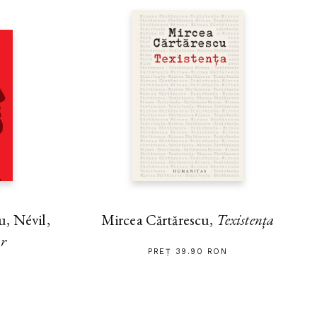
, Névil,
Mircea Cărtărescu,
Texistența
ar
PREȚ 39.90 RON