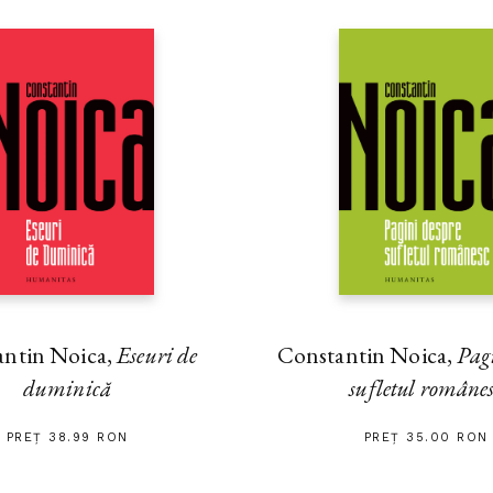
părţile acestea şi roţile se învârte
pescari îşi reparau plasele şi bărci
lângă ei se jucau copiii lor, pe j
femei cărând poveri pe cap şi ţăr
mormăitul vlăguit al roţilor de 
în chip ciudat cu sumbrele pregăti
pescarilor, ţanţoşi și înarmaţi p
neînfricaţii albanezi; în spatele 
lângă care ţăranul își lucra pămâ
Soarele zâmbea strălucitor deasu
copilaşilor ce se jucau lângă pări
a cărui meserie e lupta, deasupra li
deasupra vârfurilor ascuţite ale 
antin Noica,
Eseuri de
Constantin Noica,
Pag
duminică
sufletul române
PREȚ 38.99 RON
PREȚ 35.00 RON