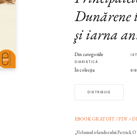
Dunărene 
şi iarna a
Din categoriile
IS
DIARISTICĂ
În colecția
BI
DISTRIBUIE
EBOOK GRATUIT / PDF > 
„Volumul irlandezului Patrick O’