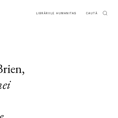
LIBRĂRIILE HUMANITAS
CAUTĂ
Brien
,
nei
n
e