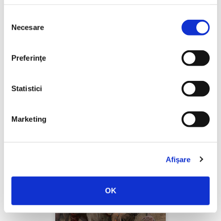
Selecția
Necesare
consimțământului
Thierry Wolton,
Lumea noastră orwelliană
Preferinţe
PREȚ 49.00 RON
Statistici
Marketing
Afişare
OK