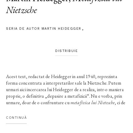
Nietzsche
SERIA DE AUTOR MARTIN HEIDEGGER
DISTRIBUIE
Acest text, redactat de Heidegger in anul 1940, reprezinta
forma concentrata a interpretarilor sale la Nietzsche. Putem
urmari aici incercarea lui Heidegger de a realiza, intr-o maniera
proprie, o definitiva „depasire a metafizicii“. Nu e vorba, prin
urmare, doar de o confruntare cu
metafizica lui Nietzsche
, ci de
o confruntare cu metafizica in genere, care, pentru Heidegger,
nu reprezinta decat o epoca anume din vasta „istorie a fiintei“.
CONTINUĂ
Chipul acestei epoci capata trasaturi extreme si se lasa cel mai
bine privit in opera lui Nietzsche, a „ultimului metafizician“.