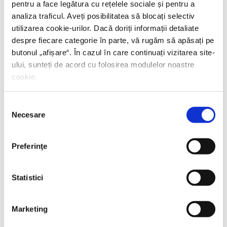
pentru a face legătura cu rețelele sociale și pentru a
analiza traficul. Aveți posibilitatea să blocați selectiv
utilizarea cookie-urilor. Dacă doriți informații detaliate
despre fiecare categorie în parte, vă rugăm să apăsați pe
butonul „
afișare
“. În cazul în care continuați vizitarea site-
ului, sunteți de acord cu folosirea modulelor noastre
cookie.
Selecția
Necesare
consimțământului
Preferinţe
Statistici
Marketing
Thierry Wolton,
Lumea noastră orwelliană