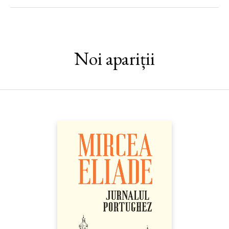
mirările lumii, astfel încât să nu lase impresia negocierii sale cu
fatalitatea? Mai putem aspira la luciditate sub influența unui
mod contorsionat de a concepe tradiția? Despre întâietatea
onestității vizavi de capacitatea (interesată!) de a seduce, despre
încântarea de sine – inamicul principal al mărturiei creștine –,
Noi apariții
dar și despre alegeri care nu se vor irosi încerc să vă întrețin în
paginile acestei cărți.“ — MIHAI FRĂŢILĂ