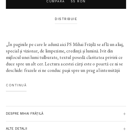
CUMPĂRĂ
55 RON
DISTRIBUIE
„În paginile pe care le adună aici PS Mihai Frățilă se află un aliaj,
special și vizionar, de limpezime, credință și lumină. Ivit din
mijlocul unei lumi tulburate, textul posedă claritatea privirii ce
duce spre un alt cer. Lectura acestei cărți este o poartă ce ni se
deschide: frazele ei ne conduc pașii spre un prag al intensității
discrete. Umanul și divinul se întâlnesc, sub semnul înțelepciunii
și al speranței.“ — IOAN STANOMIR
CONTINUĂ
„Vorbim tot mai mult despre viață în termeni de optimizare și
eficiență; nu ne mai atrage atenția decât ceea ce ni se pare
convenabil. Aderența la un mesaj de credință, imaginat doar ca
DESPRE MIHAI FRĂȚILĂ
poliță de asigurare, va mai putea oare să ne sugereze marile
întrebări ale ființei și să ne ferească de ratare? Ar mai putea
perplexitățile credinciosului de la noi să intre în dialog cu
ALTE DETALII