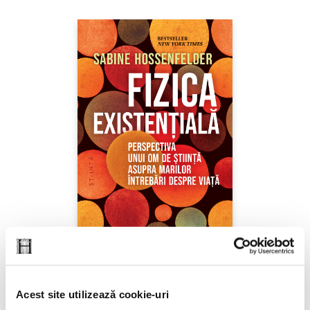
Sabine Hossenfelder,
Fizica existenţială
Acest site utilizează cookie-uri