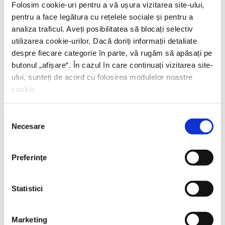
Folosim cookie-uri pentru a vă ușura vizitarea site-ului,
PREȚ 71.99 RON
pentru a face legătura cu rețelele sociale și pentru a
analiza traficul. Aveți posibilitatea să blocați selectiv
utilizarea cookie-urilor. Dacă doriți informații detaliate
despre fiecare categorie în parte, vă rugăm să apăsați pe
butonul „
afișare
“. În cazul în care continuați vizitarea site-
ului, sunteți de acord cu folosirea modulelor noastre
cookie.
Selecția
Necesare
consimțământului
Preferinţe
Statistici
Marketing