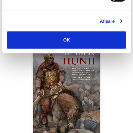
Thierry Wolton,
Lumea noastră orwelliană
Afişare
PREȚ 49.00 RON
OK