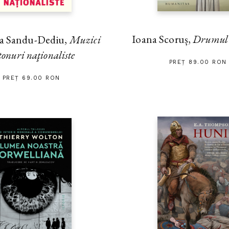
Ioana Scoruș,
Drumul s
na Sandu-Dediu,
Muzici
tonuri naţionaliste
PREȚ 89.00 RON
PREȚ 69.00 RON