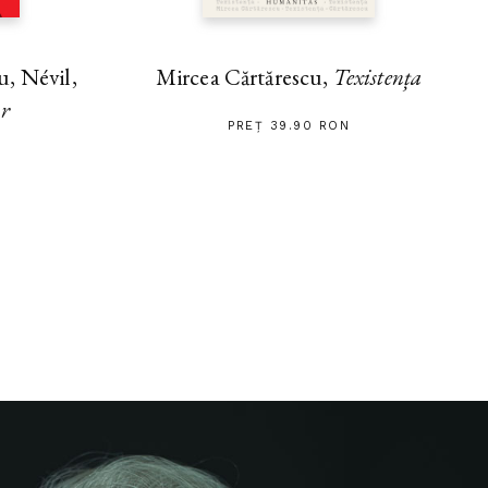
, Névil,
Mircea Cărtărescu,
Texistența
ar
PREȚ 39.90 RON