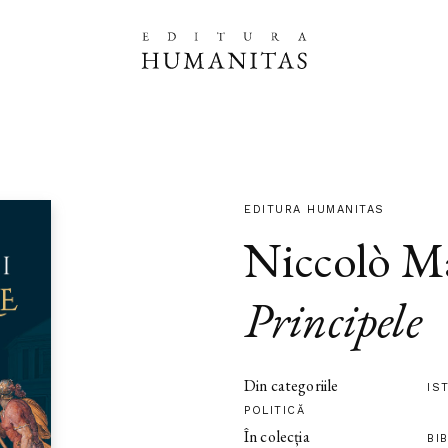
EDITURA HUMANITAS
Niccolò Ma
Principele
Din categoriile
IS
POLITICĂ
În colecția
BI