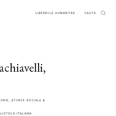
LIBRĂRIILE HUMANITAS
CAUTĂ
chiavelli
,
TORIE
,
ȘTIINŢE SOCIALE &
BLIOTECA ITALIANĂ