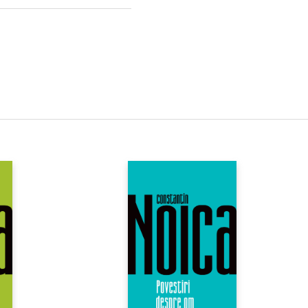
fluenţat covârşitor gândirea
tualitatea şi, deopotrivă,