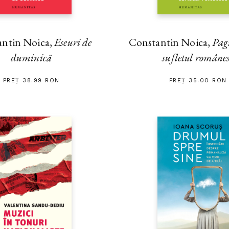
antin Noica,
Eseuri de
Constantin Noica,
Pag
duminică
sufletul române
PREȚ 38.99 RON
PREȚ 35.00 RON