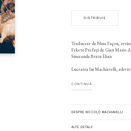
DISTRIBUIE
Traducere de Nina Façon, revăz
Fekete Prefață de Gian Mario A
Smaranda Bratu Elian
Lucrarea lui Machiavelli, adevăr
marchează întemeierea teoriei p
rezultatul asimilării de către ilu
CONTINUĂ
cugetări asupra istoriei, dar mai 
politice şi diplomatice nemijlocit
Republicii Florentine. Ambele l-
revoluţionară gândire a fenomenu
DESPRE NICCOLÒ MACHIAVELLI
analiza realităţii de fapt şi de l
prin care Machiavelli trece peste
în modernitate. Această carte, iu
ALTE DETALII