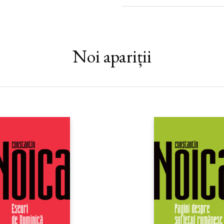
suverani, jurişti şi filozofi, a in
politică modernă, păstrându-şi ac
caracterul neliniştitor.
Noi apariții