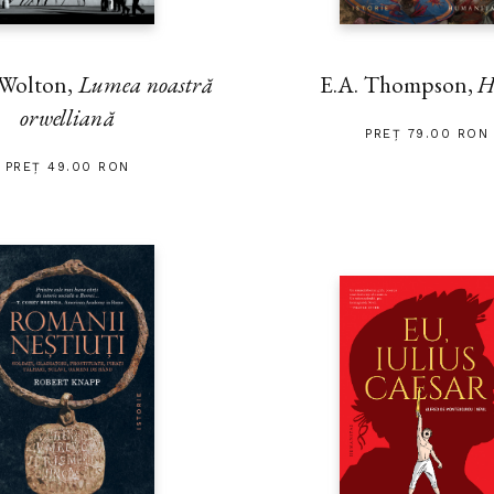
 Wolton,
Lumea noastră
E.A. Thompson,
H
orwelliană
PREȚ 79.00 RON
PREȚ 49.00 RON