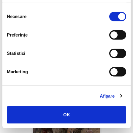
Selecția
Necesare
consimțământului
Thierry Wolton,
Lumea noastră orwelliană
Preferinţe
PREȚ 49.00 RON
Statistici
Marketing
Afişare
OK