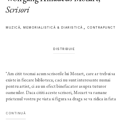
Scrisori
MUZICĂ
,
MEMORIALISTICĂ & DIARISTICĂ
CONTRAPUNCT
DISTRIBUIE
"Am citit tocmai acum scrisorile lui Mozart, care ar trebui sa
existe in fiecare biblioteca; caci nu sunt interesante numai
pentru artist, ci au un efect binefacator asupra tuturor
oamenilor. Daca cititi aceste scrisori, Mozart va ramane
prietenul vostru pe viata si figura sa draga se va ridica in fata
voastra in toate ceasurile de cumpana grea. Veti asculta rasul
sau bun, copilaros, eroic, si oricat de trist ai fi, rosesti daca te
CONTINUĂ
gandesti la mizeria aceasta suportata cu atata voiosie. Vrem sa
insuflam din nou viata acestei aparitii frumoase, stinse!"