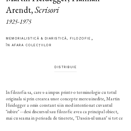
Arendt
,
Scrisori
1925-1975
MEMORIALISTICĂ & DIARISTICĂ
,
FILOZOFIE
ÎN AFARA COLECŢIILOR
DISTRIBUIE
In filozofia sa, care s-a impus printr-o terminologie cu totul
originala si prin crearea unor concepte mereu inedite, Martin
Heidegger a omis constant si in mod intentionat cuvantul
"iubire" -- desi discursul sau filozofic avea ca principal obiect,
mai cu seama in perioada de tinerete, "Dasein-ul uman" si tot ce
tine de el. In scrisorile catre Hannah Arendt, publicate in
volumul de fata, acest cuvant intra in prim-plan si este rostit cu