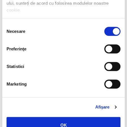
ului, sunteți de acord cu folosirea modulelor noastre
cookie.
Selecția
Necesare
consimțământului
Preferinţe
Thierry Wolton,
Lumea noastră orwelliană
Statistici
PREȚ 49.00 RON
Marketing
Afişare
OK