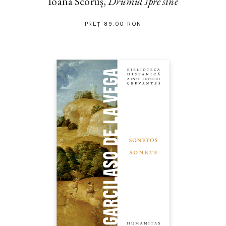
Ioana Scoruș,
Drumul spre sine
PREȚ 89.00 RON