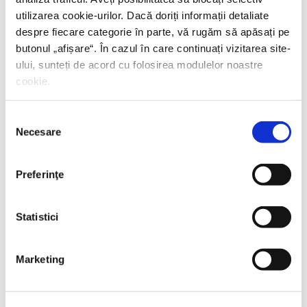
utilizarea cookie-urilor. Dacă doriți informații detaliate
despre fiecare categorie în parte, vă rugăm să apăsați pe
butonul „
afișare
“. În cazul în care continuați vizitarea site-
ului, sunteți de acord cu folosirea modulelor noastre
cookie.
Selecția
Necesare
consimțământului
Preferinţe
Statistici
Thierry Wolton,
Lumea noastră orwelliană
Marketing
PREȚ 49.00 RON