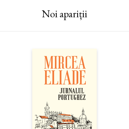
„Cred că suntem cu toţii trecători... Cred că suntem pe jumătate
orbi şi plini de greşeli. Cred că înţelegem foarte puţin, iar din ce
Noi apariții
înţelegem mare parte e greşit. Cred că nu putem supravieţui
vieţii – asta, cel puţin, e evident! –, dar, dacă avem noroc, îi
putem rezista foarte mult timp. ...Niciodată n-am simţit nevoia
să inventez o lume dincolo de aceasta, fiindcă lumea aceasta mi
s-a părut dintotdeauna îndeajuns de mare şi de frumoasă pentru
mine... Eu n-am vrut altceva decât să cunosc lumea aceasta.
Acum, când mă apropii de sfârşit, pot spune că o cunosc mult
mai bine decât atunci când am sosit în ea. Mai mult, fărâma mea
de cunoaştere s-a adăugat restului de cunoaştere acumulată de-a
lungul istoriei – s-a adăugat, cum s-ar zice, marii biblioteci. Nu e
puţin lucru... Oricine poate spune asta a trăit o viaţă norocoasă.“
(Alma Whittaker, eroina lui Elizabeth Gilbert)
Interviu
(Bookaholic.ro, iulie 2014)