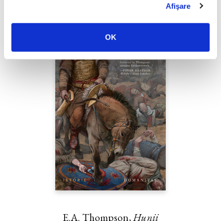
Afişare
OK
E.A. Thompson,
Hunii