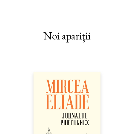
pot da seama ce sex au oamenii cu care interacționează. Cartea
lui Frans de Waal ne va face astfel să reexaminăm tot ceea ce
credeam că știm atât despre inteligența animalelor, cât și despre
a oamenilor.
Noi apariții
„De ce e omenirea atât de înclinată să subestimeze inteligența
animalelor? Le negăm în mod con-stant capacități pe care le
considerăm de la sine înțelese în ceea ce ne privește. Ce se
ascunde în spatele acestei atitudini? În încercarea de a înțelege
la ce nivel mental operează celelalte specii, trebuie să admitem
că adevăratele provocări nu vin numai din partea animalelor, ci și
din partea noastră. [...] Înainte de a ne întreba dacă animalele
posedă un anumit tip de inteligență, în special una de care
suntem atât de atașați, trebuie să depășim măcar rezistența
internă de a recunoaște această posibilitate. De aici și întrebarea
centrală a acestei cărți: «Suntem îndeajuns de inteligenți pentru
a înțelege inteligența animalelor?»“ — FRANS DE WAAL
„Pe lângă faptul că este plină de informații și provocatoare,
cartea lui Frans de Waal se dovedește o lectură cât se poate de