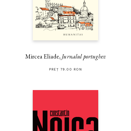
plăcută.“ —
The Washington Post
Mircea Eliade,
Jurnalul portughez
PREȚ 79.00 RON