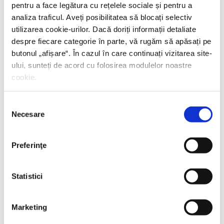
pentru a face legătura cu rețelele sociale și pentru a
analiza traficul. Aveți posibilitatea să blocați selectiv
utilizarea cookie-urilor. Dacă doriți informații detaliate
despre fiecare categorie în parte, vă rugăm să apăsați pe
butonul „
afișare
“. În cazul în care continuați vizitarea site-
ului, sunteți de acord cu folosirea modulelor noastre
cookie.
Selecția
Necesare
consimțământului
Preferinţe
Statistici
Marketing
Thierry Wolton,
Lumea noastră orwelliană