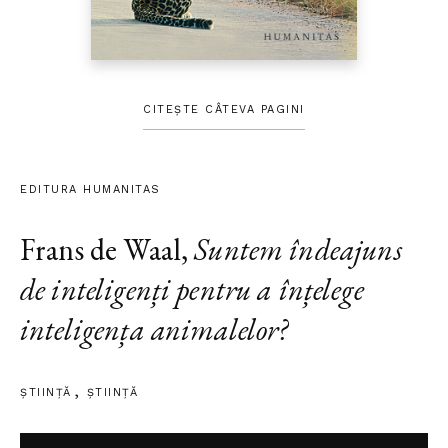
CITEȘTE CÂTEVA PAGINI
EDITURA HUMANITAS
Frans de Waal
,
Suntem îndeajuns
de inteligenți pentru a înțelege
inteligența animalelor?
ȘTIINŢĂ
ŞTIINŢĂ