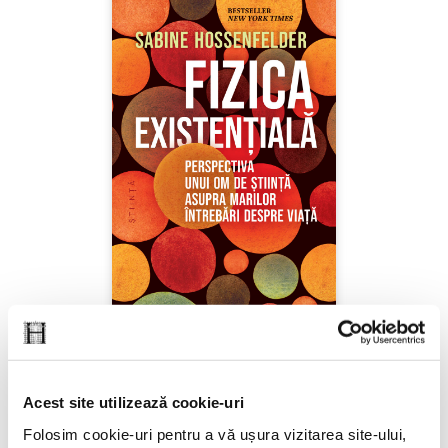
Sabine Hossenfelder,
Fizica existenţială
Acest site utilizează cookie-uri
PREȚ 71.99 RON
Folosim cookie-uri pentru a vă ușura vizitarea site-ului,