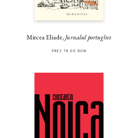
Un loc important îl ocupă Chivotul Legământului, ca principală
moștenire identitară a perioadei constituirii poporului. Evocarea
prezenței Chivotului în diverse situații e un mod de a întreține
conștiința că reușita existenței lui Israel este garantată de
referirea permanentă la Domnul. Samuel, a cărui naștere
petrecută în circumstanțe deosebite anunță un destin cu totul
Mircea Eliade,
Jurnalul portughez
special, întrupează, asemenea lui Moise, această reușită și idealul
conducătorului harismatic, deopotrivă profet, judecător, șef
PREȚ 79.00 RON
militar și lider religios, ales și inspirat de Dumnezeu. Ca ultim
judecător al lui Israel, prin el se face trecerea la monarhie, ale
cărei începuturi sunt înso­țite deja de o reflecție critică asupra ei,
fiindu-i prevestite ineficiența și dispariția.
Volumul de față,
1 și 2 Samuel,
este al cincilea dintr-o serie care
va cuprinde traducerile tuturor textelor Bibliei ebraice și al
doilea din secțiunea a doua a acesteia, Neviim („Profeții“),
însoțite de studii introductive, note și comentarii.
Acest proiect se derulează în cadrul Colegiului Noua Europă.
Ilustraţia copertei: Pagină din Biblia Cervera, manuscris cu
anluminuri de Joseph Assarfati, 1299, păstrat la Biblioteca