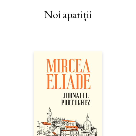
PLEȘU
Noi apariții
În Biblia ebraică, cele două cărți ale lui Samuel, profetul a cărui
naștere e relatată la începutul lor, constituie o singură unitate
literară, în continuarea cărții Judecătorii.
Figura centrală în jurul căreia se constituie narațiunea din 1–2
Samuel este regele David și toate personajele au legătură cu el.
Povestea lui, un adevărat roman istoric, are o valoare literară
excepțională. Fin cunoscător al naturii umane, autorul sacru
imaginează profund și critic trăirile personajelor în mijlocul
frământărilor politice și al situațiilor familiale complicate care le
modelează. Nu doar personajele principale – Samuel, Saul și
David –, ci și cele episodice (fiii lui Eli, înțeleapta Abigail,
nefericita Mihal și soțui ei, Paltiel, credinciosul Urie etc.)
alcătuiesc o galerie de portrete complexe, care incită la
reflecție. Iar ilustrările virtuților și năravurilor ce se înfruntă
permanent în natura umană ne transmit învățături valabile în
orice timp. Pe lângă textele narative întrepătrunse cu dialog, se
remarcă și minunate poeme (de ex. Cântarea Anei, din 1Sam 2,
sau psalmul lui David din 2Sam 22).