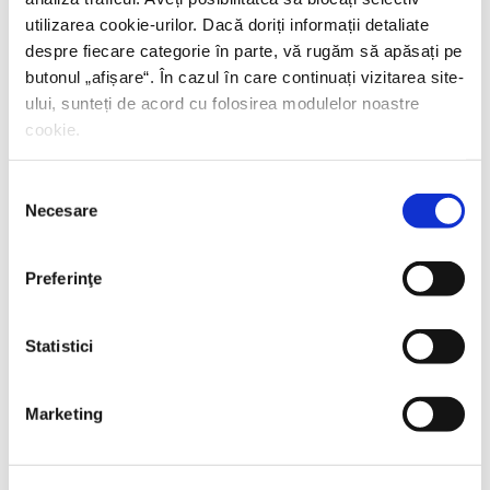
utilizarea cookie-urilor. Dacă doriți informații detaliate
despre fiecare categorie în parte, vă rugăm să apăsați pe
butonul „
afișare
“. În cazul în care continuați vizitarea site-
ului, sunteți de acord cu folosirea modulelor noastre
cookie.
Selecția
Necesare
consimțământului
Preferinţe
Statistici
Thierry Wolton,
Lumea noastră orwelliană
Marketing
PREȚ 49.00 RON