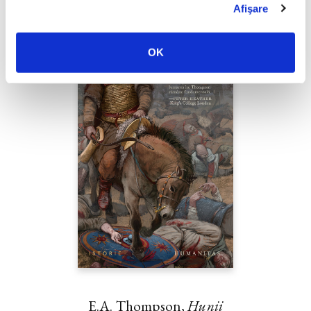
Afişare
OK
E.A. Thompson,
Hunii