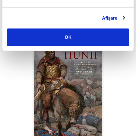
Thierry Wolton,
Lumea noastră orwelliană
Afişare
PREȚ 49.00 RON
OK