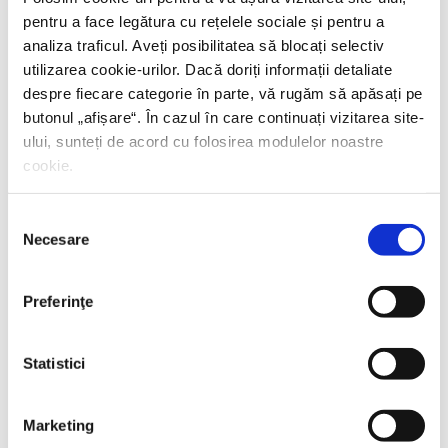
PREȚ 71.99 RON
pentru a face legătura cu rețelele sociale și pentru a
analiza traficul. Aveți posibilitatea să blocați selectiv
utilizarea cookie-urilor. Dacă doriți informații detaliate
despre fiecare categorie în parte, vă rugăm să apăsați pe
butonul „
afișare
“. În cazul în care continuați vizitarea site-
ului, sunteți de acord cu folosirea modulelor noastre
cookie.
Selecția
Necesare
consimțământului
Preferinţe
Statistici
Marketing