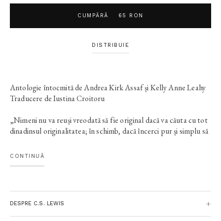
CUMPĂRĂ
65 RON
DISTRIBUIE
Antologie întocmită de Andrea Kirk Assaf și Kelly Anne Leahy
Traducere de Iustina Croitoru
„Nimeni nu va reuși vreodată să fie original dacă va căuta cu tot
dinadinsul originalitatea; în schimb, dacă încerci pur și simplu să
rostești adevărul (fără să te preocupe în mod special de câte ori
a fost rostit înainte), atunci, de nouă ori din zece, vei fi original
CONTINUĂ
fără să-ți dai seama.“ — C.S. LEWIS
„C.S. Lewis este apologetul ideal pentru cei pe jumătate
convinși, pentru cei de bună-credință care ar dori să fie creștini,
DESPRE C.S. LEWIS
dar care constată că intelectul le stă în cale. — ANTHONY
BURGESS