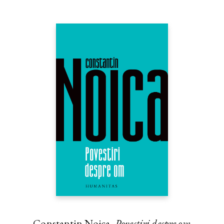
Constantin Noica,
Povestiri despre om