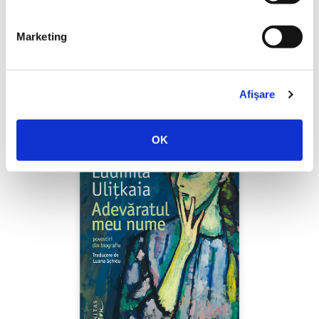
Shiva Rahbaran,
Numele meu e Nevinovăție
Marketing
PREȚ 67.00 RON
Afişare
OK