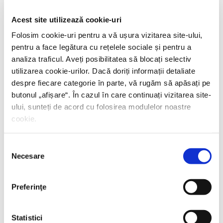
PREȚ 42.00 RON
Acest site utilizează cookie-uri
Folosim cookie-uri pentru a vă ușura vizitarea site-ului,
pentru a face legătura cu rețelele sociale și pentru a
analiza traficul. Aveți posibilitatea să blocați selectiv
utilizarea cookie-urilor. Dacă doriți informații detaliate
despre fiecare categorie în parte, vă rugăm să apăsați pe
butonul „
afișare
“. În cazul în care continuați vizitarea site-
ului, sunteți de acord cu folosirea modulelor noastre
cookie.
Selecția
Necesare
consimțământului
Preferinţe
Statistici