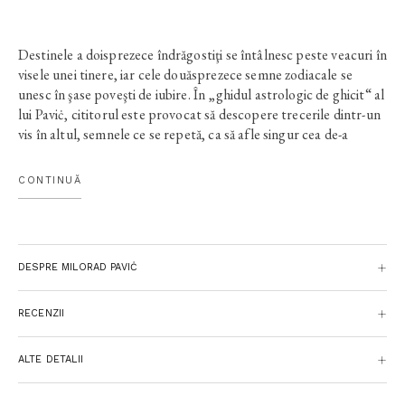
Destinele a doisprezece îndrăgostiţi se întâlnesc peste veacuri în
visele unei tinere, iar cele douăsprezece semne zodiacale se
unesc în şase poveşti de iubire. În „ghidul astrologic de ghicit“ al
lui Paviċ, cititorul este provocat să descopere trecerile dintr-un
vis în altul, semnele ce se repetă, ca să afle singur cea de-a
şaptea poveste, cea mai veche, ale cărei fărâme sunt presărate
în toate cele şase iubiri: povestea căsătoriei misterioase a
CONTINUĂ
împăratului german Henric II şi a Cunigundei de Luxemburg.
Rdica Grigore, „Ghid astrologic pentru amatorii de literatură
postmodernă“
(
Cultura literară
, octombrie 2010)
DESPRE MILORAD PAVIĊ
RECENZII
ALTE DETALII