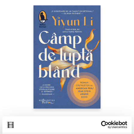
Yiyun Li,
Câmp de luptă blând