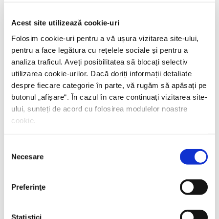
PREȚ 42.00 RON
Acest site utilizează cookie-uri
Folosim cookie-uri pentru a vă ușura vizitarea site-ului,
pentru a face legătura cu rețelele sociale și pentru a
analiza traficul. Aveți posibilitatea să blocați selectiv
utilizarea cookie-urilor. Dacă doriți informații detaliate
despre fiecare categorie în parte, vă rugăm să apăsați pe
butonul „
afișare
“. În cazul în care continuați vizitarea site-
ului, sunteți de acord cu folosirea modulelor noastre
cookie.
Selecția
Necesare
consimțământului
Preferinţe
Statistici