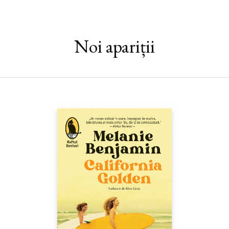
neașteptat o va smulge din izolarea voluntară și va întrerupe
coșmarul: Inseon, prietena ei internată în spital, o roagă să
meargă pe insula Jeju pentru a-i salva papagalul. Este începutul
unei coborâri în infern, în abisul unuia dintre cele mai cumplite
Noi apariții
masacre pe care le-a cunoscut Coreea: treizeci de mii de civili
uciși și mulți alții închiși și torturați la sfârșitul anilor 1940. O
rană care nu s-a vindecat și care continuă să pulseze dureros în
viața celor două prietene, reflectând chinurile prin care a trecut
mama lui Inseon. Han Kang redă această pagină întunecată a
istoriei construind magistral un roman lucid și poetic, în care
granița dintre vis și realitate, dintre vizibil și invizibil se
estompează până aproape de dispariție. Un roman pe care ea
însăși l-a descris ca pe „o făclie aprinsă în adâncurile sufletului
omenesc“.
Citește
booklet
-ul romanului