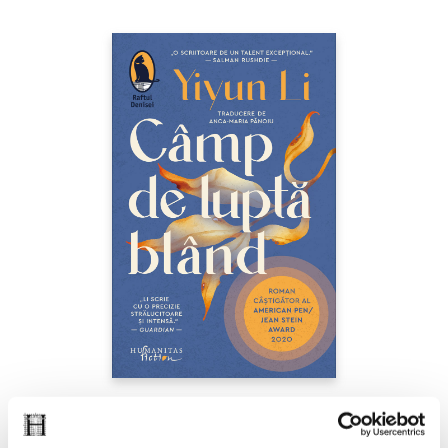
Yiyun Li,
Câmp de luptă blând