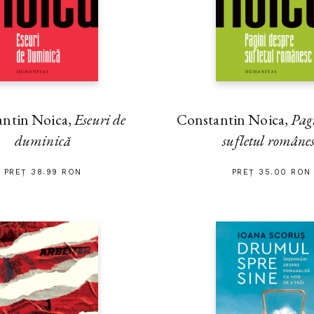
antin Noica,
Eseuri de
Constantin Noica,
Pag
duminică
sufletul române
PREȚ 38.99 RON
PREȚ 35.00 RON