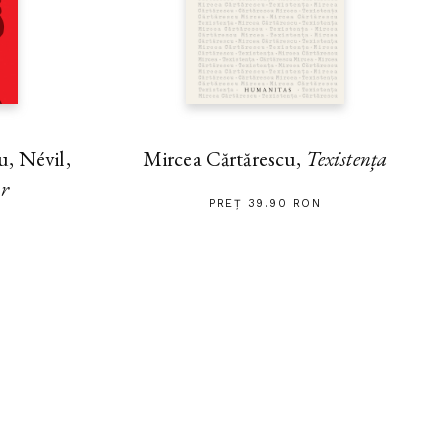
, Névil,
Mircea Cărtărescu,
Texistența
ar
PREȚ 39.90 RON