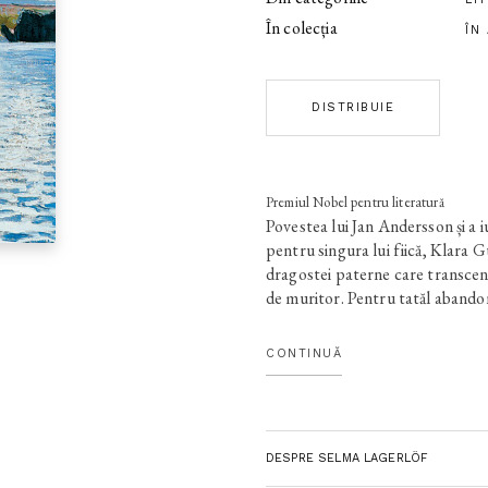
În colecția
ÎN
DISTRIBUIE
Premiul Nobel pentru literatură
Povestea lui Jan Andersson și a i
pentru singura lui fiică, Klara 
dragostei paterne care transcend
de muritor. Pentru tatăl abando
divinizează, refugiul în nebunie e
Plecată în lume ca să adune bani 
CONTINUĂ
piardă coliba, Klara se pierde în v
devenit împărăteasa Portugaliei 
îşi spune Jan. Cine altceva ar put
împăratul Portugaliei?Selma Lag
DESPRE SELMA LAGERLÖF
roman atmosfera asprelor ţinutu