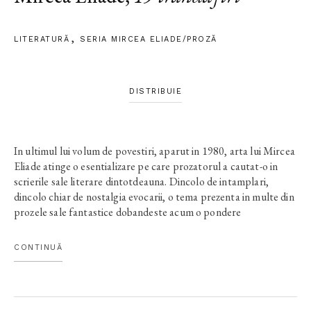
LITERATURĂ
SERIA MIRCEA ELIADE/PROZĂ
DISTRIBUIE
In ultimul lui volum de povestiri, aparut in 1980, arta lui Mircea
Eliade atinge o esentializare pe care prozatorul a cautat-o in
scrierile sale literare dintotdeauna. Dincolo de intamplari,
dincolo chiar de nostalgia evocarii, o tema prezenta in multe din
prozele sale fantastice dobandeste acum o pondere
covarsitoare: semnificatia actului creator. Personajele nu mai
sunt oamenii obisnuiti de altadata, incercati de intamplari
CONTINUĂ
enigmatice si pline de semnificatii, ci scriitori, artisti sau
matematicieni pe cale sa descopere o taina esentiala pentru ei si
pentru omenire. Ele par sa nu mai cunoasca nici o alta
framantare in afara de patrunderea misterului care se reveleaza