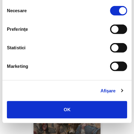
Selecția
Necesare
consimțământului
Thierry Wolton,
Lumea noastră orwelliană
Preferinţe
PREȚ 49.00 RON
Statistici
Marketing
Afişare
OK