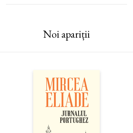
creier, multe dintre ele desfășurate în laboratorul său de la
Princeton, dar și de la exemple din lumea animală, interpretate
în cheie evoluționistă. Răspunsul lui la marea enigmă a
conștiinței este surprinzător și cucerește prin limpezimea
expunerii și prin rigoare, iar implicațiile morale ale descifrării
Noi apariții
experienței subiective sunt discutate cu talentul unui scriitor.
„Teoria schemei atenției elaborată de Graziano marchează un
punct de cotitură, oferind un răspuns mecanicist plauzibil la
problema dificilă a conștiinței.“ —
Science
„Când mă gândesc cât mai departe în viitor, schimbarea
esențială pe care o văd – momentul-cheie din istoria speciei
noastre – este clipa în care oamenii vor înțelege conștiința. Dacă
vom reuși să înțelegem conștiința dintr-o perspectivă
pragmatică, tehnică, vom putea avea un viitor remarcabil. În
acel viitor, mintea e ceva prețios, ce trebuie îngrijit, dezvoltat și
apoi salvat, ceva ce poate fi prelevat din platforma biologică
inițială și transferat, multiplicat, ramificat, menținut pe termen
nedefinit, poate chiar combinat cu alte minți.“ — MICHAEL