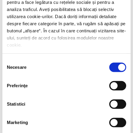
pentru a face legătura cu rețelele sociale și pentru a
analiza traficul. Aveți posibilitatea să blocați selectiv
utilizarea cookie-urilor. Dacă doriți informații detaliate
despre fiecare categorie în parte, vă rugăm să apăsați pe
butonul „
afișare
“. În cazul în care continuați vizitarea site-
ului, sunteți de acord cu folosirea modulelor noastre
cookie.
Selecția
Necesare
consimțământului
Preferinţe
Statistici
Marketing
Thierry Wolton,
Lumea noastră orwelliană