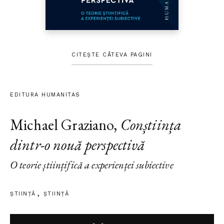
CITEȘTE CÂTEVA PAGINI
EDITURA HUMANITAS
Michael Graziano
,
Conștiința
dintr-o nouă perspectivă
O teorie științifică a experienței subiective
ȘTIINŢĂ
ŞTIINŢĂ