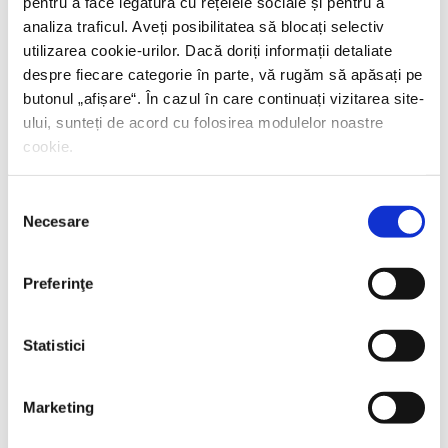
pentru a face legătura cu rețelele sociale și pentru a
analiza traficul. Aveți posibilitatea să blocați selectiv
utilizarea cookie-urilor. Dacă doriți informații detaliate
despre fiecare categorie în parte, vă rugăm să apăsați pe
butonul „
afișare
“. În cazul în care continuați vizitarea site-
ului, sunteți de acord cu folosirea modulelor noastre
cookie.
Selecția
Necesare
consimțământului
Preferinţe
Statistici
Marketing
Thierry Wolton,
Lumea noastră orwelliană