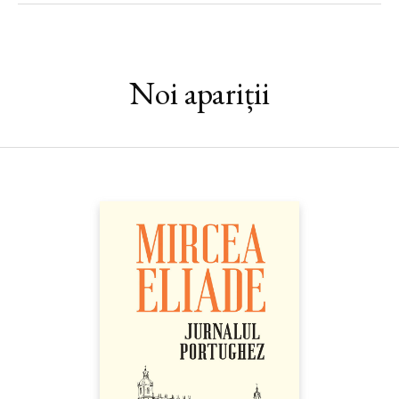
elitei politice bucureştene se conjugă, la celălalt capăt al
spectrului, cu fenomene de masă precum cel declanşat de
„minunea“ de la Maglavit.
„Rolul lui Codreanu în istoria României nu a fost niciodată
Noi apariții
evaluat cu luciditate, nici în context cultural, nici istoriografic.
Biografia lui Oliver Jens Schmitt este un pas important în
această direcție, dar doar în măsura în care… va declanșa o
dezbatere onestă, lipsită de patos naționalist.“ (Irina Nastasă-
Matei)
„Oliver Jens Schmitt așază evoluția acestui personaj complex în
contextul mai larg al istoriei României între primul și al doilea
război mondial, într-o analiză penetrantă și comprehensivă.
Profesorul Schmitt îl redescoperă pe Zelea Codreanu nu doar
în contextul istoriei interbelice românești, ci și în cel al
evoluțiilor europene.” — EMIL HUREZEANU