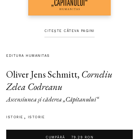
CITEȘTE CÂTEVA PAGINI
EDITURA HUMANITAS
Oliver Jens Schmitt
,
Corneliu
Zelea Codreanu
Ascensiunea și căderea „Căpitanului“
ISTORIE
ISTORIE
CUMPĂRĂ
79.29 RON