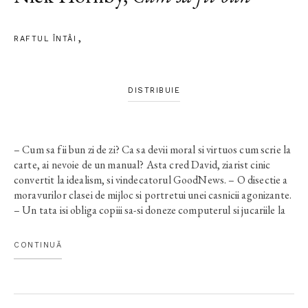
RAFTUL ÎNTÂI
DISTRIBUIE
– Cum sa fii bun zi de zi? Ca sa devii moral si virtuos cum scrie la
carte, ai nevoie de un manual? Asta cred David, ziarist cinic
convertit la idealism, si vindecatorul GoodNews. – O disectie a
moravurilor clasei de mijloc si portretui unei casnicii agonizante.
– Un tata isi obliga copiii sa-si doneze computerul si jucariile la
un orfelinat, incercand sa redistribuie astfel echitabil bogatia, ii
invita pe pacientii disperati si nevrozati ai sotiei sa ia pranzul in
CONTINUĂ
compania familiei, zdruncina existenta pasnica a intregului
cartier. Totul din dorinta de a fi BUN. – Sa razi sau sa plangi? –
Un cocteil dulce–amar de intelepciune si compasiune: oare
virtutile biblice pot fi reinstaurate intr-o suburbie britanica