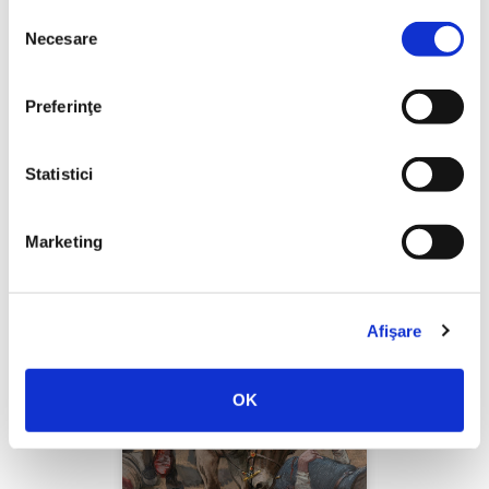
Selecția
Necesare
consimțământului
Thierry Wolton,
Lumea noastră orwelliană
Preferinţe
PREȚ 49.00 RON
Statistici
Marketing
Afişare
OK