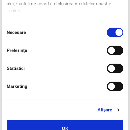
ului, sunteți de acord cu folosirea modulelor noastre
cookie.
Selecția
Necesare
consimțământului
Preferinţe
Thierry Wolton,
Lumea noastră orwelliană
Statistici
PREȚ 49.00 RON
Marketing
Afişare
OK