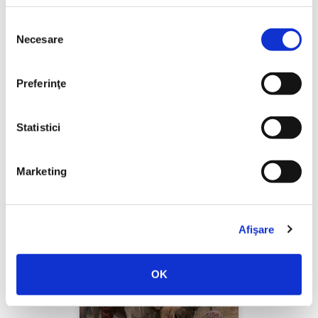
Selecția
Necesare
consimțământului
Thierry Wolton,
Lumea noastră orwelliană
Preferinţe
PREȚ 49.00 RON
Statistici
Marketing
Afişare
OK