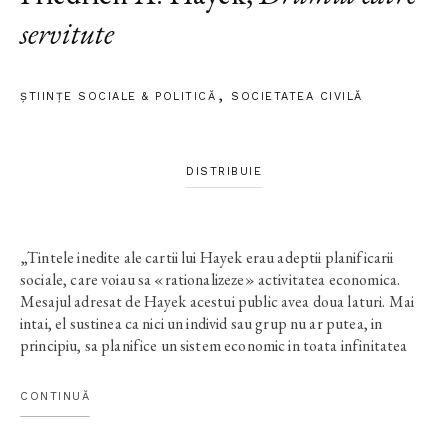
servitute
ȘTIINŢE SOCIALE & POLITICĂ
SOCIETATEA CIVILĂ
DISTRIBUIE
„Tintele inedite ale cartii lui Hayek erau adeptii planificarii
sociale, care voiau sa «rationalizeze» activitatea economica.
Mesajul adresat de Hayek acestui public avea doua laturi. Mai
intai, el sustinea ca nici un individ sau grup nu ar putea, in
principiu, sa planifice un sistem economic in toata infinitatea
detaliilor sale, deoarece pur si simplu erau prea multe variabile
nespecificabile de luat in considerare. Din acest motiv,
CONTINUĂ
incercarile de a satisface cererile consumatorului cu ajutorul
statului sunt menite a fi jalnice esecuri... A doua, si cea mai