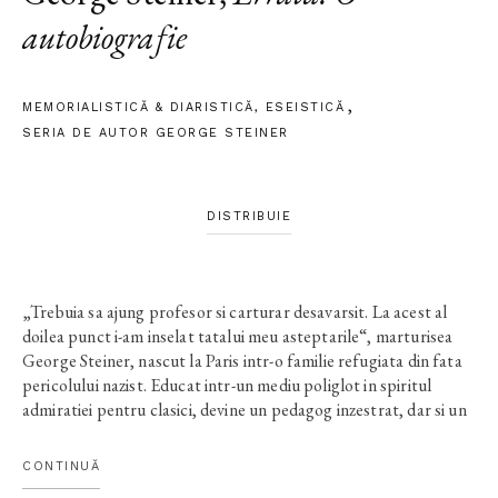
autobiografie
MEMORIALISTICĂ & DIARISTICĂ
,
ESEISTICĂ
SERIA DE AUTOR GEORGE STEINER
DISTRIBUIE
„Trebuia sa ajung profesor si carturar desavarsit. La acest al
doilea punct i-am inselat tatalui meu asteptarile“, marturisea
George Steiner, nascut la Paris intr-o familie refugiata din fata
pericolului nazist. Educat intr-un mediu poliglot in spiritul
admiratiei pentru clasici, devine un pedagog inzestrat, dar si un
stralucit om de litere – critic, traducator, filozof si scriitor. In
Errata
(1997), George Steiner isi rememoreaza viata intr-un
CONTINUĂ
mod inedit, trecand cu usurinta de la episoade semnificative sau