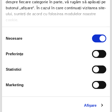
despre fiecare categorie în parte, vă rugăm să apăsați pe
butonul „
afișare
“. În cazul în care continuați vizitarea site-
ului, sunteți de acord cu folosirea modulelor noastre
cookie.
Selecția
Necesare
consimțământului
Preferinţe
Statistici
Thierry Wolton,
Lumea noastră orwelliană
Marketing
PREȚ 49.00 RON
Afişare