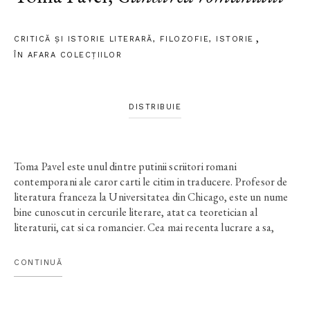
CRITICĂ ȘI ISTORIE LITERARĂ
,
FILOZOFIE
,
ISTORIE
ÎN AFARA COLECŢIILOR
DISTRIBUIE
Toma Pavel este unul dintre putinii scriitori romani
contemporani ale caror carti le citim in traducere. Profesor de
literatura franceza la Universitatea din Chicago, este un nume
bine cunoscut in cercurile literare, atat ca teoretician al
literaturii, cat si ca romancier. Cea mai recenta lucrare a sa,
Gandirea romanului
, publicata in limba franceza in 2003, la
prestigioasa editura Gallimard, este o istorie a romanului
CONTINUĂ
occidental Ea analizeaza gandirea care a facut posibila aparitia
acestei noi specii literare si urmareste elementele de
continuitate ce exista chiar si in momente de ruptura cu traditia.