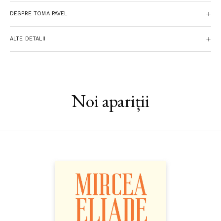
Combinand perspectiva istorica cu cea filozofica,
Gandirea
DESPRE TOMA PAVEL
romanului
pune fata in fata universul fictional si cel
uman.traducere deMihaela Mancas
ALTE DETALII
Noi apariții