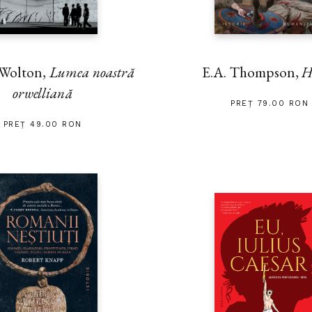
 Wolton,
Lumea noastră
E.A. Thompson,
H
orwelliană
PREȚ 79.00 RON
PREȚ 49.00 RON