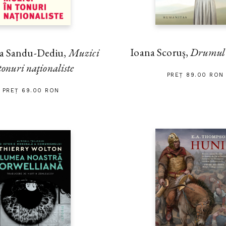
Ioana Scoruș,
Drumul s
na Sandu-Dediu,
Muzici
tonuri naţionaliste
PREȚ 89.00 RON
PREȚ 69.00 RON