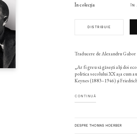
În colecția
ÎN
DISTRIBUIE
Traducere de Alexandru Gabor
„Ar fi greu să găsești alți doi ec
politica secolului XX așa cum 
Keynes (1883–1946) și Friedri
a vândut iluzia șomajului zero, a
libertate economică într-o vreme
CONTINUĂ
transformau societățile în econom
economii planificate. Keynes a i
statu­lui-providență postbelic d
Hayek a marcat în chip covârșitor
DESPRE THOMAS HOERBER
postcomunist. Cartea lui Thomas
dintr-un punct de vedere origina