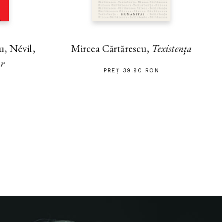
, Névil,
Mircea Cărtărescu,
Texistența
ar
PREȚ 39.90 RON