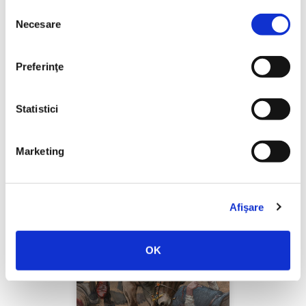
Selecția
Necesare
consimțământului
Thierry Wolton,
Lumea noastră orwelliană
Preferinţe
PREȚ 49.00 RON
Statistici
Marketing
Afişare
OK