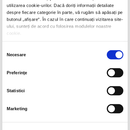
utilizarea cookie-urilor. Dacă doriți informații detaliate
despre fiecare categorie în parte, vă rugăm să apăsați pe
butonul „
afișare
“. În cazul în care continuați vizitarea site-
ului, sunteți de acord cu folosirea modulelor noastre
cookie.
Selecția
Necesare
consimțământului
Preferinţe
Statistici
Thierry Wolton,
Lumea noastră orwelliană
Marketing
PREȚ 49.00 RON