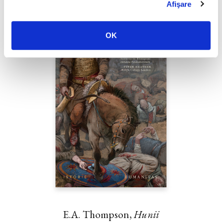
Afişare
OK
E.A. Thompson,
Hunii