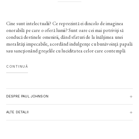
Cine sunt intelectualii? Ce reprezintă ei dincolo de imaginea
onorabilă pe care o oferă lumii? Sunt oare cei mai potriviţi să
conducă destinele omenirii, dând sfaturi de la înălţimea unei
moralităţi impecabile, acordând indulgenţe cu bunăvoinţă papală
sau sancţionând greşelile cu luciditatea celor care contemplă
dezastrele istoriei dintr-un birou? Cât respect au pentru adevăr?
Ce atitudine au faţă de bani? Cum se comportă în familie şi cât
CONTINUĂ
sunt de loiali faţă de prieteni? Paul Johnson, jurnalist de
notorietate în lumea anglo-saxonă, răspunde acestor întrebări
analizând câteva cazuri concrete - Rousseau, Shelley, Marx,
Ibsen, Tolstoi, Hemingway, Brecht, Russell, Sartre – şi
DESPRE PAUL JOHNSON
încercând să vadă câtă unitate există între viaţa particulară a
acestor celebre personaje şi principiile pe care le-au exprimat
public.
ALTE DETALII