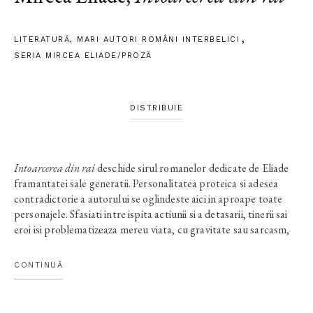
LITERATURĂ
,
MARI AUTORI ROMÂNI INTERBELICI
SERIA MIRCEA ELIADE/PROZĂ
DISTRIBUIE
Intoarcerea din rai
deschide sirul romanelor dedicate de Eliade
framantatei sale generatii. Personalitatea proteica si adesea
contradictorie a autorului se oglindeste aici in aproape toate
personajele. Sfasiati intre ispita actiunii si a detasarii, tinerii sai
eroi isi problematizeaza mereu viata, cu gravitate sau sarcasm,
in deplina singuratate sau in intalniri bahice. O viata alcatuita
din iubiri patimase si idealuri tulburi, petrecuta intr-o lume ce
CONTINUĂ
pare la fel de incapabila sa-si afle asezarea. Putine lucruri li se
intampla la urma urmei lui Pavel, lui Dav sau lui Eleazar, dar toti
isi sorb cu voluptate experientele, de-a dreptul prin pori parca,