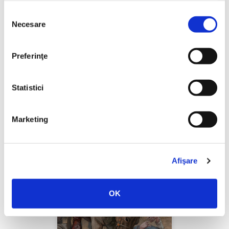
Selecția
Necesare
consimțământului
Thierry Wolton,
Lumea noastră orwelliană
Preferinţe
PREȚ 49.00 RON
Statistici
Marketing
Afişare
OK