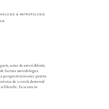
IHOLOGIE & ANTROPOLOGIE
RIA
rti, scrise de autori diferiti,
a de factura metodologica.
ta perspectivei istorice pentru
cesitatea de a corela demersul
i filozofic. Ea scoate in
r psihologiei filozofice si ale
artea a doua propune o
etodologice prin care
stiintifica, asupra