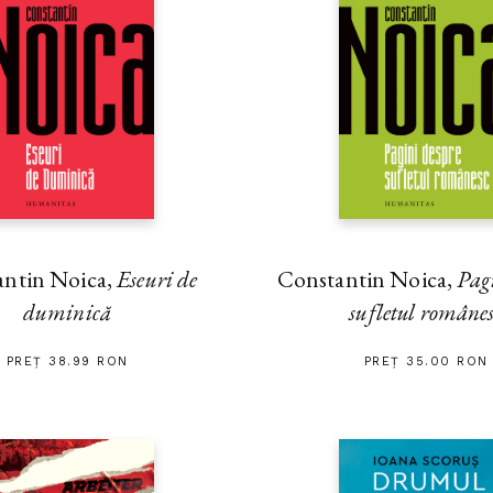
antin Noica,
Eseuri de
Constantin Noica,
Pag
duminică
sufletul române
PREȚ 38.99 RON
PREȚ 35.00 RON