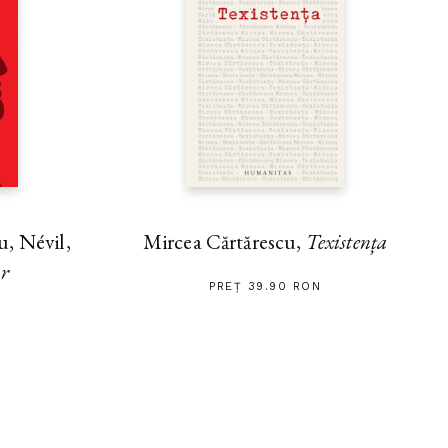
, Névil,
Mircea Cărtărescu,
Texistența
ar
PREȚ 39.90 RON