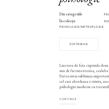
Din categoriile
PS
În colecția
SE
PSIHOLOGIE/ANTROPLOGIE
DISTRIBUIE
Lucrarea de fata cuprinde doua pa
una de factura istorica, cealalt
Partea intai subliniaza importan
cel care abordeaza o stiinta, ne
psihologiei moderne cu trecutul e
evidenta continuitatea tematicilo
psihologiei epocii stiintifice. P
CONTINUĂ
reflectie asupra demersurilor m
psihologia se inscrie in miscarea 