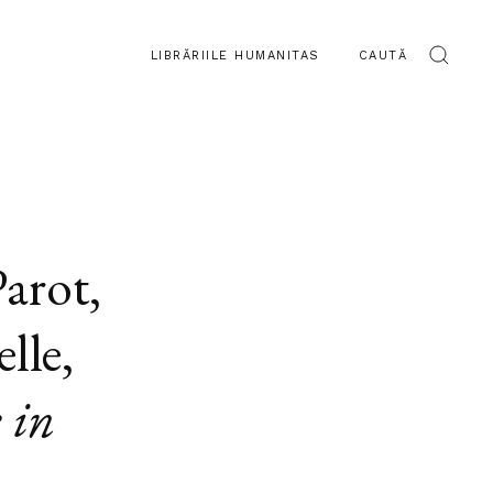
LIBRĂRIILE HUMANITAS
CAUTĂ
Parot
,
lle
,
 in