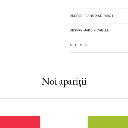
problemelor de etica pe care le 
asupra rolului lor in formarea si
DESPRE FRANCOISE PAROT
psihologilor.traducere de Doina
DESPRE MARC RICHELLE
ALTE DETALII
Noi apariții