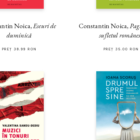
antin Noica,
Eseuri de
Constantin Noica,
Pag
duminică
sufletul române
PREȚ 38.99 RON
PREȚ 35.00 RON