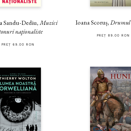
Ioana Scoruș,
Drumul s
na Sandu-Dediu,
Muzici
tonuri naţionaliste
PREȚ 89.00 RON
PREȚ 69.00 RON