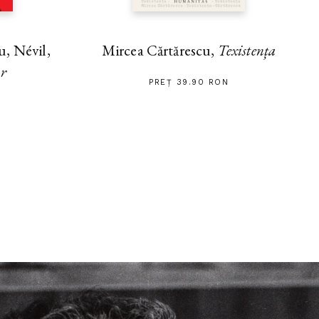
, Névil,
Mircea Cărtărescu,
Texistența
ar
PREȚ 39.90 RON