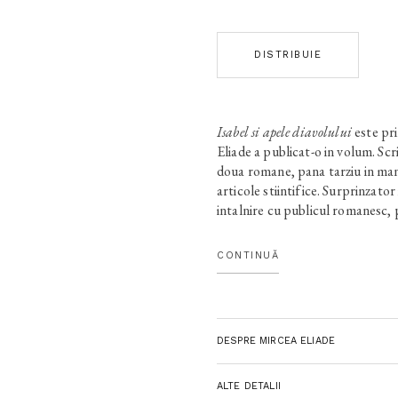
DISTRIBUIE
Isabel si apele diavolului
este pr
Eliade a publicat-o in volum. Scr
doua romane, pana tarziu in manus
articole stiintifice. Surprinzator
intalnire cu publicul romanesc, p
India, ofera o stranie poveste d
chiar in India. Numai ca locul ac
CONTINUĂ
sau de debut doar un fundal, cu 
lumea inchisa a colonistilor brita
parte personajele. Adevarata ma
prozator e de gasit altundeva, i
DESPRE MIRCEA ELIADE
central al romanului, savant mistu
patimi omenesti, gata sa se sup
a dobandi bogatie interioara.
ALTE DETALII