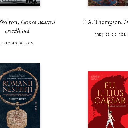
 Wolton,
Lumea noastră
E.A. Thompson,
H
orwelliană
PREȚ 79.00 RON
PREȚ 49.00 RON