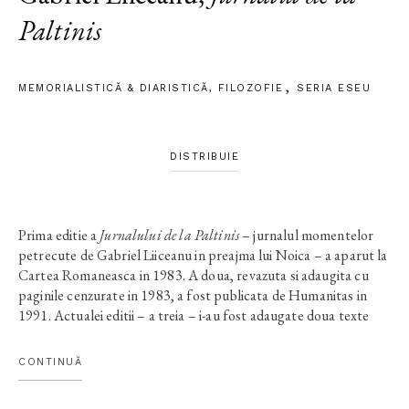
Paltinis
MEMORIALISTICĂ & DIARISTICĂ
,
FILOZOFIE
SERIA ESEU
DISTRIBUIE
Prima editie a
Jurnalului de la Paltinis
– jurnalul momentelor
petrecute de Gabriel Liiceanu in preajma lui Noica – a aparut la
Cartea Romaneasca in 1983. A doua, revazuta si adaugita cu
paginile cenzurate in 1983, a fost publicata de Humanitas in
1991. Actualei editii – a treia – i-au fost adaugate doua texte
tulburatoare de data recenta (1996), despre arestarea si
moartea lui Noica. Impreuna cu
Epistolarul
, aflat la randul sau
CONTINUĂ
la o noua editie,
Jurnalul de la Paltinis
reconstituie in beneficiul
tinerei generatii de astazi premisele mitului de ordin cultural