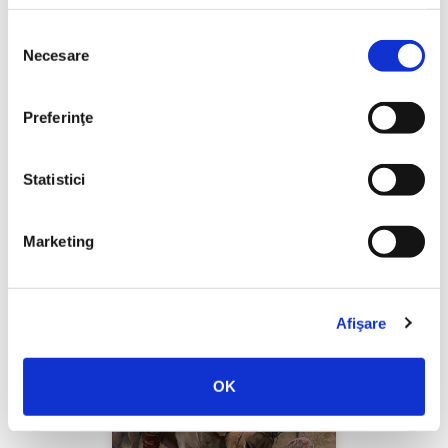
Selecția
Necesare
consimțământului
Thierry Wolton,
Lumea noastră orwelliană
Preferinţe
PREȚ 49.00 RON
Statistici
Marketing
Afişare
OK