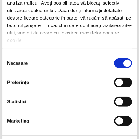
analiza traficul. Aveți posibilitatea să blocați selectiv
utilizarea cookie-urilor. Dacă doriți informații detaliate
despre fiecare categorie în parte, vă rugăm să apăsați pe
butonul „
afișare
“. În cazul în care continuați vizitarea site-
ului, sunteți de acord cu folosirea modulelor noastre
cookie.
Selecția
Necesare
consimțământului
Preferinţe
Statistici
Marketing
Thierry Wolton,
Lumea noastră orwelliană
PREȚ 49.00 RON