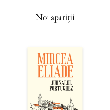
ale lui Emanuel Tânjală peste 150 de fotografii superbe,
emoţionante, neliniştitoare, amuzante, calde, tulburătoare,
înzestrate cu puterea de a repovesti lumea în care trăim.
Noi apariții
„Nu am stat niciodată să detaliez despre obiectivele sau tipul
camerei cu care am făcut o anumită fotografie. Dar mi-a plăcut
să-mi amintesc povestea din spatele acelei fotografii şi starea de
spirit pe care am avut-o atunci când am declanşat. Despre asta
voi vorbi aici. Mi-a fost greu să fac selecţia la sânge a
fotografiilor care să intre în acest volum. Nu ştiu dacă am făcut
cea mai bună alegere, dar vreau ca fotografiile publicate aici,
sau oriunde, să constituie cartea mea de vizită, spovedania mea
în imagini oferită semenilor mei.“
Nicolae Scutaru, „Librăria Humanitas din Braşov, Emanuel
Tânjală de faţă cu cititorii săi“
(
Jurnalul Bucureştiului
, decembrie
2013)