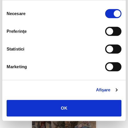
Selecția
Necesare
consimțământului
Thierry Wolton,
Lumea noastră orwelliană
Preferinţe
PREȚ 49.00 RON
Statistici
Marketing
Afişare
OK