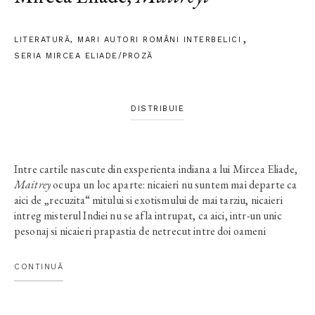
LITERATURĂ
,
MARI AUTORI ROMÂNI INTERBELICI
SERIA MIRCEA ELIADE/PROZĂ
DISTRIBUIE
Intre cartile nascute din exsperienta indiana a lui Mircea Eliade,
Maitrey
ocupa un loc aparte: nicaieri nu suntem mai departe ca
aici de „recuzita“ mitului si exotismului de mai tarziu, nicaieri
intreg misterul Indiei nu se afla intrupat, ca aici, intr-un unic
pesonaj si nicaieri prapastia de netrecut intre doi oameni
apartinand unor culturi diferite nu este mai prezenta ca in
aceasta poveste a imposibilei iubiri dintre Allen si personajul
CONTINUĂ
titular. Nu-i de mirare ca cel mai frumos roman de dragoste din
literatura romana exercita azi asupra cititorilor aceeasi
fascinatie ca acum sapte decenii, cand a aparut. Simplitatea sa