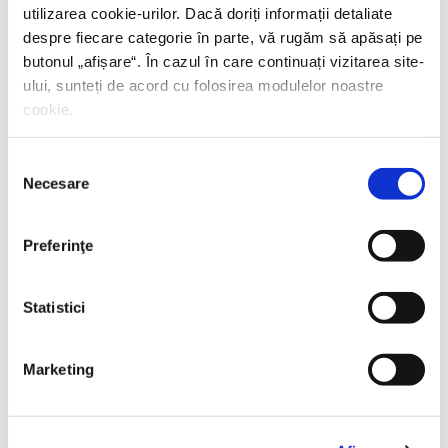
utilizarea cookie-urilor. Dacă doriți informații detaliate
despre fiecare categorie în parte, vă rugăm să apăsați pe
butonul „
afișare
“. În cazul în care continuați vizitarea site-
ului, sunteți de acord cu folosirea modulelor noastre
cookie.
Selecția
Necesare
consimțământului
Preferinţe
Statistici
Thierry Wolton,
Lumea noastră orwelliană
Marketing
PREȚ 49.00 RON