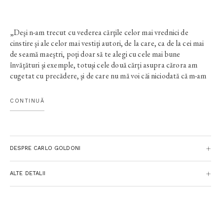
„Deşi n-am trecut cu vederea cărţile celor mai vrednici de
cinstire şi ale celor mai vestiţi autori, de la care, ca de la cei mai
de seamă maeştri, poţi doar să te alegi cu cele mai bune
învăţături şi exemple, totuşi cele două cărţi asupra cărora am
cugetat cu precădere, şi de care nu mă voi căi niciodată că m-am
slujit, au fost
Lumea
şi
Teatrul
. Prima îmi înfăţişează atâtea şi
atâtea caractere felurite ale oamenilor şi mi le zugrăveşte aşa de
CONTINUĂ
firesc, încât par zămislite tocmai spre a-mi oferi din belşug
subiecte pentru comedii frumoase şi pline de învăţăminte. Ea îmi
arată semnele, puterea şi urmările tuturor patimilor omeneşti
[…]; de aceea, din această carte, tot răsfoind-o şi tot chibzuind
DESPRE CARLO GOLDONI
asupra ei, culeg, în orice împrejurare şi îndeletnicire din viaţa
mea, ceea ce este întru totul trebuincios pentru cine doreşte să
împlinească cu oarecare cinste profesia mea. Cea de-a doua
ALTE DETALII
carte, adică
Teatrul
, mă învaţă, atunci când o răsfoiesc, în ce
culori trebuie să zugrăvesc pe scenă caracterele, patimile,
întâmplările pe care le descopăr în cartea Lumii; cum trebuie să
le conturez pentru a le scoate mai mult în relief şi care sunt