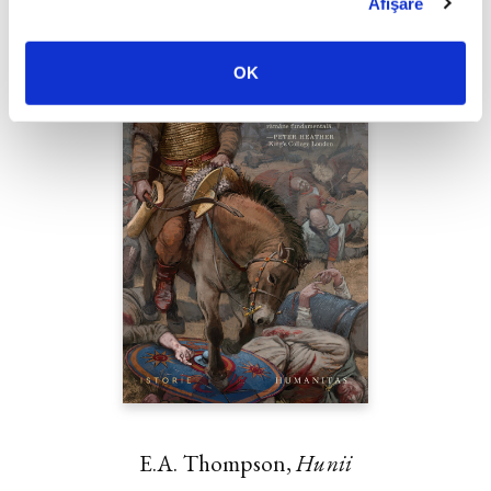
Afişare
OK
E.A. Thompson,
Hunii