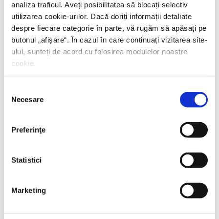
analiza traficul. Aveți posibilitatea să blocați selectiv
utilizarea cookie-urilor. Dacă doriți informații detaliate
despre fiecare categorie în parte, vă rugăm să apăsați pe
butonul „
afișare
“. În cazul în care continuați vizitarea site-
ului, sunteți de acord cu folosirea modulelor noastre
cookie.
Selecția
Necesare
consimțământului
Preferinţe
Statistici
Yascha Mounk,
Capcana identității
Marketing
PREȚ 97.00 RON