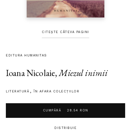
CITEȘTE CÂTEVA PAGINI
EDITURA HUMANITAS
Ioana Nicolaie
,
Miezul inimii
LITERATURĂ
ÎN AFARA COLECŢIILOR
CUMPĂRĂ
28.54 RON
DISTRIBUIE