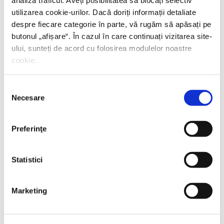
analiza traficul. Aveți posibilitatea să blocați selectiv
utilizarea cookie-urilor. Dacă doriți informații detaliate
despre fiecare categorie în parte, vă rugăm să apăsați pe
butonul „
afișare
“. În cazul în care continuați vizitarea site-
ului, sunteți de acord cu folosirea modulelor noastre
cookie.
Selecția
Necesare
consimțământului
Preferinţe
Statistici
Thierry Wolton,
Lumea noastră orwelliană
Marketing
PREȚ 49.00 RON