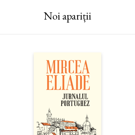
În adolescenţă, ghemuit în pat, mi se-ntîmpla să citesc uneori de
dimineaţă pînă seara, uitînd să mănînc şi aproape şi să respir,
Noi apariții
pentru că paginile – pe care de fapt nici nu le mai vedeam –
descriau oameni adevăraţi, nori adevăraţi, oraşe adevărate, pe
cînd, dacă-mi ridicam privirile, nu vedeam decît jalnice umbre.
Îmi dădeam seama că se înserează doar cînd paginile se făceau
roşii ca focul, apoi cenuşii. Drama vieţii mele a început mai tîrziu,
cînd în locul Cărţii am fost silit să trăiesc realitatea. Mă tem că
de-acum încolo nimeni nu va mai locui în cărţi, aşa cum au făcut-
o generaţia mea şi cele precedente. Şi că utopia lecturii va
rămîne undeva, pe o colină îndepărtată, ca un mare labirint
ruinat.