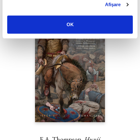
Afişare
OK
E.A. Thompson,
Hunii