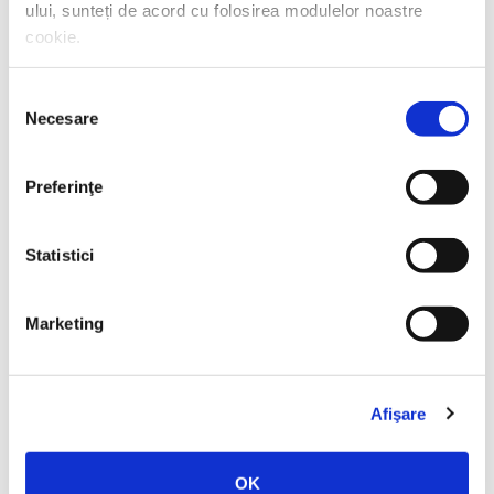
ului, sunteți de acord cu folosirea modulelor noastre
cookie.
Selecția
Necesare
consimțământului
Preferinţe
Thierry Wolton,
Lumea noastră orwelliană
Statistici
PREȚ 49.00 RON
Marketing
Afişare
OK