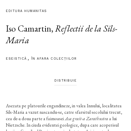
EDITURA HUMANITAS
Iso Camartin
,
Reflectii de la Sils-
Maria
ESEISTICĂ
ÎN AFARA COLECŢIILOR
DISTRIBUIE
Asezata pe platourile engandineze, in valea Innului, localitatea
Sils-Maria a vazut nascandu-se, catre sfarsitul secolului trecut,
cea de-a doua parte a faimoasei
Asa grait-a Zarathustra
a lui
Nietzsche. In ciuda evidentei geologice, dupa care acoperisul