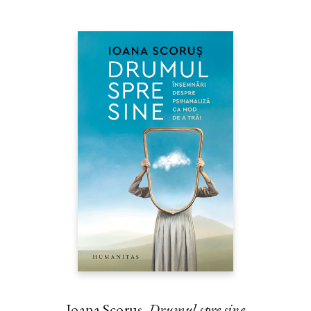
Ioana Scoruș,
Drumul spre sine