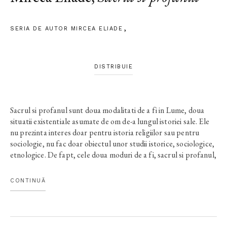
SERIA DE AUTOR MIRCEA ELIADE
DISTRIBUIE
Sacrul si profanul sunt doua modalitati de a fi in Lume, doua
situatii existentiale asumate de om de-a lungul istoriei sale. Ele
nu prezinta interes doar pentru istoria religiilor sau pentru
sociologie, nu fac doar obiectul unor studii istorice, sociologice,
etnologice. De fapt, cele doua moduri de a fi, sacrul si profanul,
sunt determinate de diferitele pozitii pe care omul le-a cucerit in
Cosmos si sunt importante atat pentru filozofi, cat si pentru
CONTINUĂ
orice cercetator care doreste sa cunoasca dimensiunile posibile
ale existentei umane.traducere de Brandusa Prelipceanu