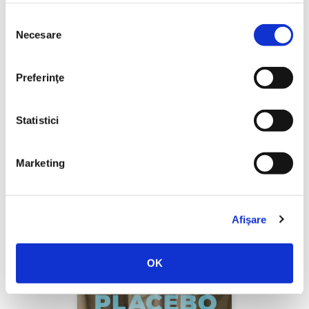
Selecția
Necesare
consimțământului
Yascha Mounk,
Capcana identității
PREȚ 97.00 RON
Preferinţe
Statistici
Marketing
Afişare
OK