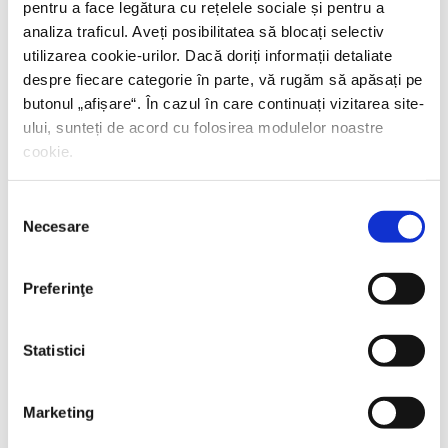
pentru a face legătura cu rețelele sociale și pentru a
analiza traficul. Aveți posibilitatea să blocați selectiv
utilizarea cookie-urilor. Dacă doriți informații detaliate
despre fiecare categorie în parte, vă rugăm să apăsați pe
butonul „
afișare
“. În cazul în care continuați vizitarea site-
ului, sunteți de acord cu folosirea modulelor noastre
cookie.
Selecția
Necesare
consimțământului
Preferinţe
Statistici
Marketing
Thierry Wolton,
Lumea noastră orwelliană