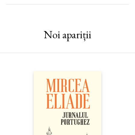
pereche, și-a căutat iubirea cu pasiune, fiind mereu dezamăgită.
Spirit diplomatic, a acționat din umbră și i-a sprijinit pe cei care
au scris istoria, uneltind cu grație și asumându-și riscuri pentru a
apăra interesele țării sale și pacea în Europa. Martha Bibescu a
trăit totul: tragediile veacului său, dramele și trădările, faima,
Noi apariții
luxul exorbitant și exilul în sărăcie după 1945. Timp de
unsprezece ani, a fost despărțită de singura ei fiică, prizonieră în
România comunistă. Nu s-a dat bătută niciodată.
Cercetătoarea Aude Terray, doctor în istorie, i-a călcat pe urme
în România, la Londra și la Paris, reușind un portret intim al unei
femei incandescente.
„Prinţesă, sunteţi o scriitoare desăvârșită, şi asta nu-i puţin
lucru…“ — MARCEL PROUST
„Martha Bibescu promitea să fie o mare frumusețe și visa la
măreție. Crescută printre bărbați celebri, îi plăceau puterea,
personalitățile, artiștii talentați, politicienii de succes, regii și
prinții… Această tânără cu ochi imenși, verzi și păr roșcat
magnific avea o vitalitate și o sete de cunoaștere fantastice…“