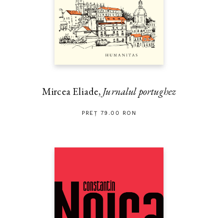
— MARIA, REGINA ROMÂNIEI
„Martha Bibescu este cea mai admirabilă inteligență feminină pe
care o cunosc.“ — FRANÇOIS MAURIAC, laureat al
Premiului Nobel pentru literatură
Mircea Eliade,
Jurnalul portughez
PREȚ 79.00 RON