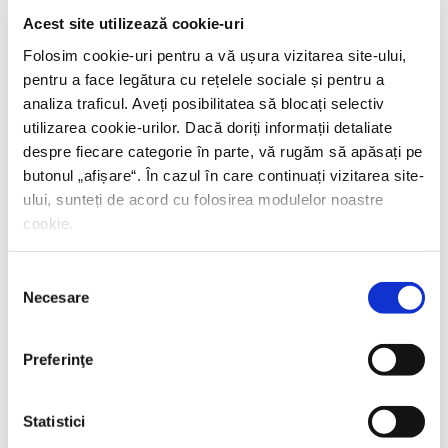
Acest site utilizează cookie-uri
E.A. Thompson,
Hunii
Folosim cookie-uri pentru a vă ușura vizitarea site-ului,
pentru a face legătura cu rețelele sociale și pentru a
PREȚ 79.00 RON
analiza traficul. Aveți posibilitatea să blocați selectiv
utilizarea cookie-urilor. Dacă doriți informații detaliate
despre fiecare categorie în parte, vă rugăm să apăsați pe
butonul „
afișare
“. În cazul în care continuați vizitarea site-
ului, sunteți de acord cu folosirea modulelor noastre
cookie.
Selecția
Necesare
consimțământului
Preferinţe
Statistici