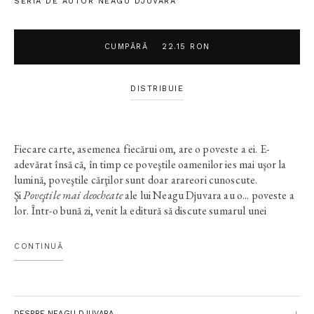
SERIA DE AUTOR NEAGU DJUVARA
CUMPĂRĂ
22.15 RON
DISTRIBUIE
Fiecare carte, asemenea fiecărui om, are o poveste a ei. E-
adevărat însă că, în timp ce poveştile oamenilor ies mai uşor la
lumină, poveştile cărţilor sunt doar arareori cunoscute.
Şi
Poveştile mai deocheate
ale lui Neagu Djuvara au o... poveste a
lor. Într-o bună zi, venit la editură să discute sumarul unei
viitoare cărţi despre boierimea română, autorul a lăsat şi un
manuscris pe a cărui primă filă era scris (cu roşu!)
pentru după
CONTINUĂ
moartea mea
. Imposibil de trecut peste o asemenea hotărâre! Şi
totuşi, cum să le întârzii cititorilor bucuria de a se reîntâlni cu un
povestitor atât de plin de har cum e Neagu Djuvara! Aşa că,
după nu puţine şi nici uşoare exerciţii de persuadare, Neagu
DESPRE NEAGU DJUVARA