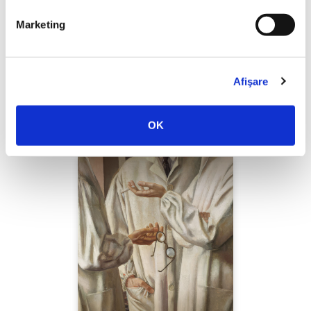
Marketing
Yascha Mounk,
Capcana identității
Afişare
PREȚ 97.00 RON
OK