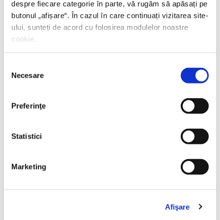
despre fiecare categorie în parte, vă rugăm să apăsați pe
butonul „
afișare
“. În cazul în care continuați vizitarea site-
ului, sunteți de acord cu folosirea modulelor noastre
cookie.
Selecția
Necesare
consimțământului
Preferinţe
Statistici
Thierry Wolton,
Lumea noastră orwelliană
Marketing
PREȚ 49.00 RON
Afişare