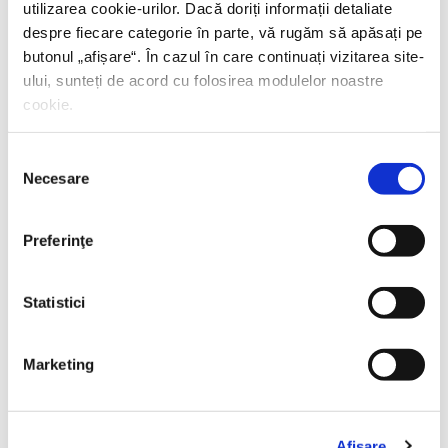
utilizarea cookie-urilor. Dacă doriți informații detaliate
despre fiecare categorie în parte, vă rugăm să apăsați pe
butonul „
afișare
“. În cazul în care continuați vizitarea site-
ului, sunteți de acord cu folosirea modulelor noastre
cookie.
Selecția
Necesare
consimțământului
Preferinţe
Statistici
Thierry Wolton,
Lumea noastră orwelliană
Marketing
PREȚ 49.00 RON
Afişare