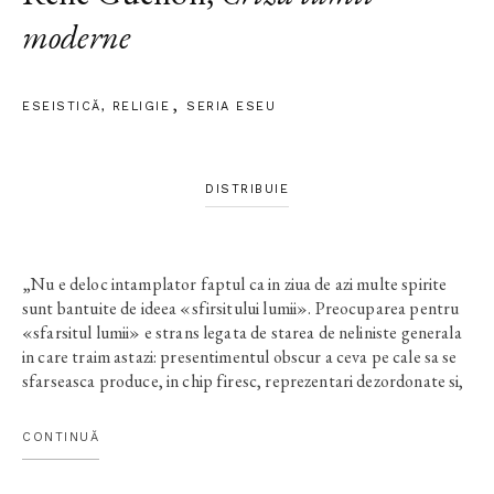
moderne
ESEISTICĂ
,
RELIGIE
SERIA ESEU
DISTRIBUIE
„Nu e deloc intamplator faptul ca in ziua de azi multe spirite
sunt bantuite de ideea «sfirsitului lumii». Preocuparea pentru
«sfarsitul lumii» e strans legata de starea de neliniste generala
in care traim astazi: presentimentul obscur a ceva pe cale sa se
sfarseasca produce, in chip firesc, reprezentari dezordonate si,
cel mai adesea, materializate grosolan; sfarsitul de care
vorbeam nu este desigur «sfarsitul lumii» in sensul total pe
CONTINUĂ
care i-l acorda unii, dar e sfarsitul unei lumi, adica al unei epoci
ori al unui ciclu istoric, aflat poate in corespondenta cu un ciclu