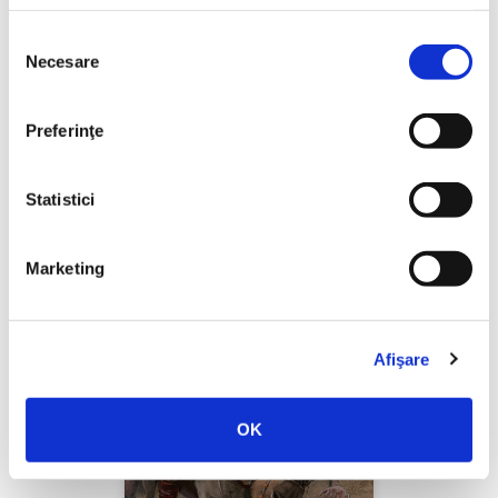
Selecția
Necesare
consimțământului
Thierry Wolton,
Lumea noastră orwelliană
Preferinţe
PREȚ 49.00 RON
Statistici
Marketing
Afişare
OK