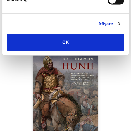
Thierry Wolton,
Lumea noastră orwelliană
Afişare
PREȚ 49.00 RON
OK