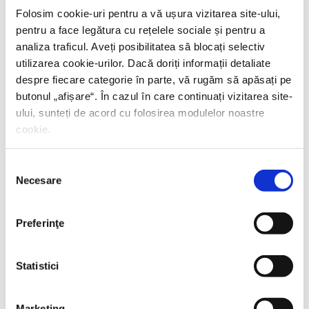
Sabine Hossenfelder,
Fizica existenţială
Folosim cookie-uri pentru a vă ușura vizitarea site-ului,
pentru a face legătura cu rețelele sociale și pentru a
PREȚ 71.99 RON
analiza traficul. Aveți posibilitatea să blocați selectiv
utilizarea cookie-urilor. Dacă doriți informații detaliate
despre fiecare categorie în parte, vă rugăm să apăsați pe
butonul „
afișare
“. În cazul în care continuați vizitarea site-
ului, sunteți de acord cu folosirea modulelor noastre
cookie.
Selecția
Necesare
consimțământului
Preferinţe
Statistici
Marketing