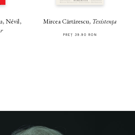
, Névil,
Mircea Cărtărescu,
Texistența
ar
PREȚ 39.90 RON