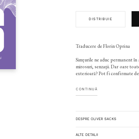
DISTRIBUIE
Traducere de Florin Oprina
Simțurile ne aduc permanent în a
mirosuri, senzații. Dar oare toate
exterioară? Pot fi confirmate de 
câteva clipe? Sau unele provin d
creierului nostru? Halucinațiile 
CONTINUĂ
unor nebuni. Adesea, ele sunt g
senzoriale, de unele substanțe (
scop), de boli (chiar banale durer
vătămări corporale.
DESPRE OLIVER SACKS
Ca tânăr medic în California ani
interesat personal și profesional
Acestea, împreună cu primele sa
ALTE DETALII