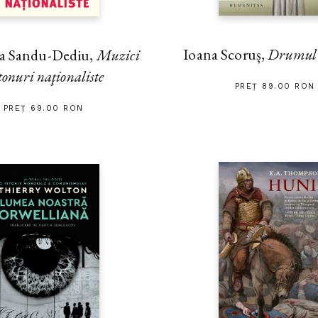
Ioana Scoruș,
Drumul s
na Sandu-Dediu,
Muzici
tonuri naţionaliste
PREȚ 89.00 RON
PREȚ 69.00 RON