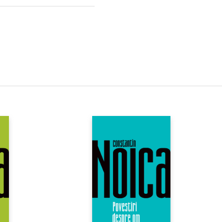
le fenomene halucinatorii.
rile autorului și ale
tă antologie a halucinațiilor.
rat de experiențele
u doar de bolile lor. Prin
na cum e să constatăm că
ază la realitate, iar creierele
are nimeni altcineva n-o poate
ransformă halucinațiile din ceva
are pare să țină de condiția
umf medical și uman.“ —
The
cks... înlesnește această
zitatea plină de dragoste față
ilitatea aproape magică de a
arent cele mai devastatoare
a capacitate de compensare a