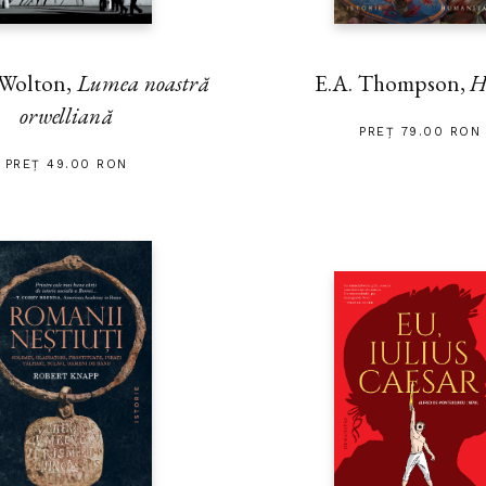
 Wolton,
Lumea noastră
E.A. Thompson,
H
orwelliană
PREȚ 79.00 RON
PREȚ 49.00 RON