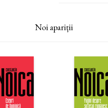
să cerceteze toată viața diverse
Cartea de față pornește de la trăi
pacienților săi și oferă o adevăra
„Acestui doctor îi pasă cu adevă
Noi apariții
pacienților săi – de viețile lor, n
povestirile sale ne putem imagi
percepțiile noastre nu se conecte
noastre construiesc o lume pe c
vedea, auzi sau atinge... Sacks t
bizar și înspăimântător în ceva c
umană. Și cartea lui este un tri
Washington Post
„Uimitor... Temperamentul lui Sa
extraordinară compasiune, curio
de experiențele altor oameni, ab
vedea cum până și pierderile ap
pot fi remediate de remarcabil
minții.“ —
Bookforum