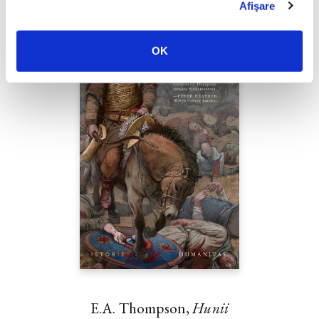
Afişare
OK
E.A. Thompson,
Hunii