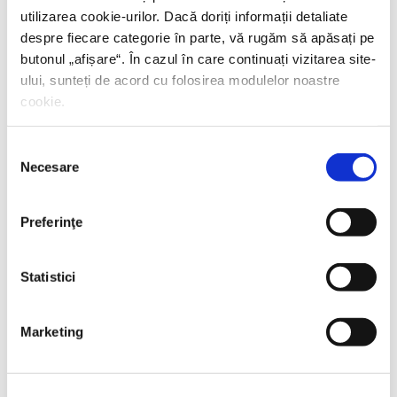
utilizarea cookie-urilor. Dacă doriți informații detaliate
despre fiecare categorie în parte, vă rugăm să apăsați pe
butonul „
afișare
“. În cazul în care continuați vizitarea site-
ului, sunteți de acord cu folosirea modulelor noastre
cookie.
Selecția
Necesare
consimțământului
Preferinţe
Statistici
Thierry Wolton,
Lumea noastră orwelliană
Marketing
PREȚ 49.00 RON