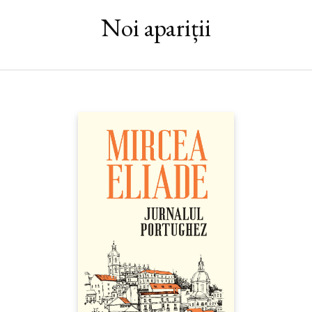
vindecare a litiazei lui renale, o explicație a călătoriei pare să țină
de curiozitatea lui Montaigne pentru situația religiilor și a
Noi apariții
coabitării lor în țările de limbă germană. Astfel, cu mai mulți sorți
de izbândă decât ipotetica misiune diplomatică și iluzoria și
frustranta cură termală, unul dintre scopurile lui Montaigne,
afirmate chiar de el, era umblatul, hoinăreala, plimbarea
animată de curiozitatea pentru alte moravuri, practici
religioase, obiceiuri alimentare și deprinderi de a mânca. Rezultă
de aici o culegere vie de observații uimitoare despre natură,
arhitectură, locuințe, oameni, obiceiuri, credințe, mâncăruri.
Făcute cu deplină libertate. Călătorul se dovedește atent la tot
ce intră în alcătuirea „condiției umane“, iar călătoria sa dezvăluie
felul în care ne putem bucura de lume.“ — ANTOINE
COMPAGNON, membru al Academiei Franceze
„Ca să scape de tot ce-l apasă, Montaigne călătorește și, de-a
lungul drumului, devine pildă de libertate. Nu-l interesează
curiozitățile turistice, atenția îi e trezită de tot ce este diferit.
Dimpotrivă, când locul e foarte cunoscut preferă să-l ocolească,
fiindcă prea mulți l-au văzut deja și l-au descris înaintea lui. Vrea
să poată judeca fără prejudecăți. Ca în atâtea alte lucruri,