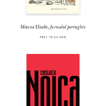
Montaigne ne învață să și călătorim. Bucuria lui supremă este să
vadă oameni, pretutindeni, mereu alți oameni și alte obiceiuri. E
veșnic în căutarea lor, în toate clasele sociale. Se străduiește să
afle ce pasiune are fiecare – astăzi i-am spune «hobby». În ochii
săi tot ce e natural e o curiozitate.“ — STEFAN ZWEIG
Mircea Eliade,
Jurnalul portughez
Ilustrația de pe copertă:
Europa Regina
, Sebastian Münster,
PREȚ 79.00 RON
Cosmographia universalis
(ediția 1570)