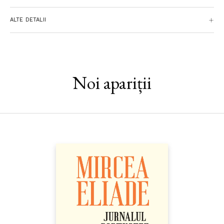
pe noi înșine.“ — DAVID ATTENBOROUGH
ALTE DETALII
„Oceanul este rezultatul unei vieți întregi de explorare și
fascinație pentru marea întindere albastră – Attenborough
consideră că „oceanul“ ar fi un nume mai potrivit pentru
Pământ, din moment ce acoperă circa 72% din suprafața sa și
conține 94% din apa planetei… Cartea ne poartă într-o călătorie
Noi apariții
planetară prin opt habitate marine – de la recifele de corali și
pădurile de varec până la mangrove, adâncuri, insule oceanice,
munți marini și mări polare –, îmbinând povestiri personale din
viața de explorator a autorului cu informații științifice bogate
despre fiecare ecosistem.“ —
California Review Of Books