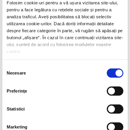
Folosim cookie-uri pentru a vă ușura vizitarea site-ului,
PREȚ 71.99 RON
pentru a face legătura cu rețelele sociale și pentru a
analiza traficul. Aveți posibilitatea să blocați selectiv
utilizarea cookie-urilor. Dacă doriți informații detaliate
despre fiecare categorie în parte, vă rugăm să apăsați pe
butonul „
afișare
“. În cazul în care continuați vizitarea site-
ului, sunteți de acord cu folosirea modulelor noastre
cookie.
Selecția
Necesare
consimțământului
Preferinţe
Statistici
Marketing