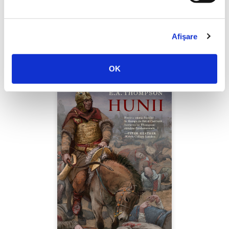
Thierry Wolton,
Lumea noastră orwelliană
Afişare
PREȚ 49.00 RON
OK