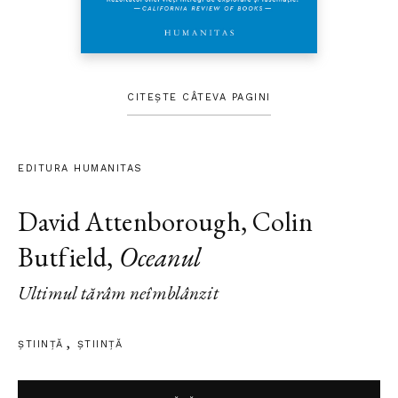
CITEȘTE CÂTEVA PAGINI
EDITURA HUMANITAS
David Attenborough
,
Colin
Butfield
,
Oceanul
Ultimul tărâm neîmblânzit
ȘTIINŢĂ
ŞTIINŢĂ